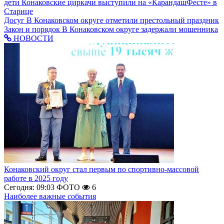
дети
Конаковские циркачи выступили на «КарандашФесте» в
Старице
Досуг
В Конаковском округе отметили престольный праздник
Закон и порядок
В Конаковском округе задержали мошенника
НОВОСТИ
Конаковский округ стал первым по спортивно-массовой
работе в 2025 году
Сегодня: 09:03
ФОТО
6
Наиболее важные события