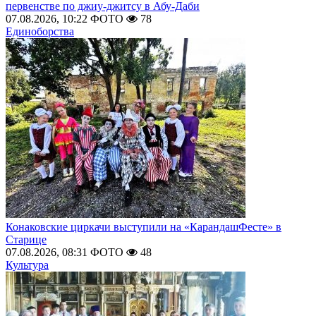
первенстве по джиу-джитсу в Абу-Даби
07.08.2026, 10:22
ФОТО
78
Единоборства
Конаковские циркачи выступили на «КарандашФесте» в
Старице
07.08.2026, 08:31
ФОТО
48
Культура