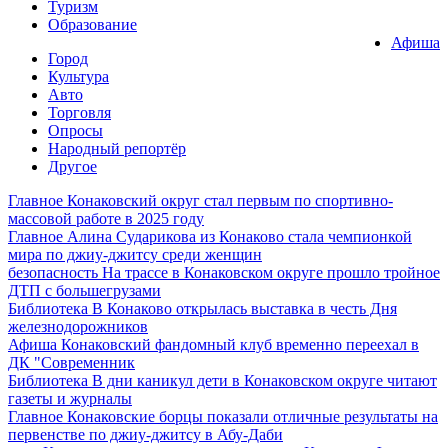
Туризм
Образование
Афиша
Город
Культура
Авто
Торговля
Опросы
Народный репортёр
Другое
Главное
Конаковский округ стал первым по спортивно-
массовой работе в 2025 году
Главное
Алина Сударикова из Конаково стала чемпионкой
мира по джиу-джитсу среди женщин
безопасность
На трассе в Конаковском округе прошло тройное
ДТП с большегрузами
Библиотека
В Конаково открылась выставка в честь Дня
железнодорожников
Афиша
Конаковский фандомный клуб временно переехал в
ДК "Современник
Библиотека
В дни каникул дети в Конаковском округе читают
газеты и журналы
Главное
Конаковские борцы показали отличные результаты на
первенстве по джиу-джитсу в Абу-Даби