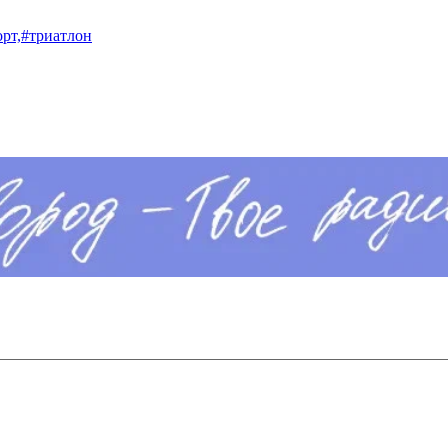
рт,
#триатлон