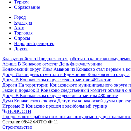
Туризм
Образование
Город
Культура
Авто
Торговля
Опросы
Народный репортёр
Другое
Благоустройство
Продолжаются работы по капитальному ремон
Афиша
В Конаково отметят День физкультурника
Конаковский округ
Илья Аманов из Конаково стал первым в ко
Досуг
Ильин день отметили в Едимонове Конаковского округа
Досуг
В Конаковском округе село отметило 467-летие
Дороги
На территории Конаковского муниципального округа 
Закон и порядок
В Конаково следственный комитет объявил о 
Досуг
В Конаковском округе деревня отметила 480-летие
Дума Конаковского округа
Депутаты конаковской думы провед
Игровые
В Конаково прошел волейбольный турнир
НОВОСТИ
Продолжаются работы по капитальному ремонту центрального 
Сегодня: 08:42
ФОТО
11
Строительство