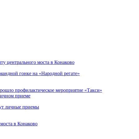
ту центрального моста в Конаково
мандной гонке на «Народной регате»
прошло профилактическое мероприятие «Такси»
личном приеме
ут личные приемы
моста в Конаково