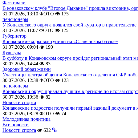
Фестивали
В конаковском клубе "Второе Дыхание" прошла викторина, ор
31.07.2026, 13:10
ФОТО
175
пенсионеры
У Конаковского округа появился свой куратор в правительстве
31.07.2026, 11:07
ФОТО
125
Губернатор
Конаковские хоры выступили на «Славянском базаре»
31.07.2026, 09:04
190
Культура
В субботу в Конаковском округе пройдет региональный этап м
30.07.2026, 14:44
83
Здоровый образ жизни
Участницы центра общения Конаковского отделения СФР побыв
30.07.2026, 12:38
ФОТО
123
пенсионеры
Конаковский округ признан лучшим в регионе по итогам спорт
30.07.2026, 10:36
82
Новости спорта
Конаковские подростки получили первый важный документ в 
30.07.2026, 08:28
ФОТО
74
Молодежная политика
Все новости
Новости спорта
632