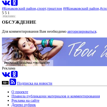
#Конаковский район,
спорт,
триатлон
##Конаковский район,
#спо
5
5
1
ОБСУЖДЕНИЕ
Для комментирования Вам необходимо
авторизироваться
.
Реклама
Подписка на новости
О проекте
Правила публикации материалов и комментирования
Реклама на сайте
Дерево рубрик