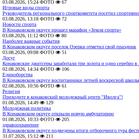
03.08.2026, 15:24
ФОТО
67
Игровые виды спорта
Руководитель регионального спорткомитета посетил спортивн
03.08.2026, 13:18
ФОТО
72
Новости спорта
В Конаковском округе прошел марафон «Земля спорта»
03.08.2026, 11:12
ФОТО
80
Наиболее важные события
В Конаковском округе поселок Озерки отметил свой праздник
03.08.2026, 09:08
ФОТО
51
Досуг
Конаковские джитсеры заработали три золота и одно серебро в
02.08.2026, 14:34
ФОТО
106
Единоборства
В Конаковском округе воспитанники летней воскресной школы
02.08.2026, 10:56
ФОТО
61
Религия
Приходите в конаковский молодежный центр "Иволга"!
01.08.2026, 14:49
129
Молодежная политика
В Конаковском округе открыли новую амбулаторию
01.08.2026, 10:33
ФОТО
205
здравоохранение
В Конаковском округе подведены итоги отборочного тура фест
31.07.2026, 15:12
211