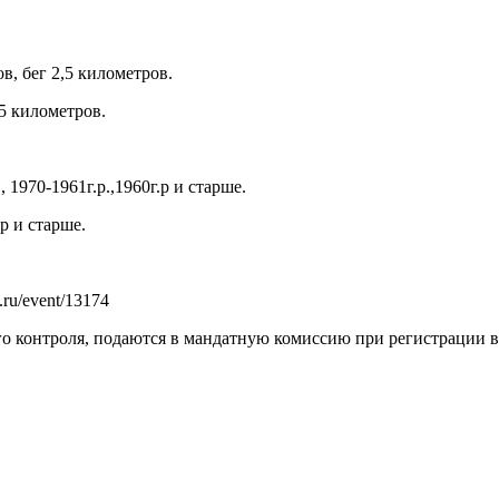
в, бег 2,5 километров.
5 километров.
, 1970-1961г.р.,1960г.р и старше.
.р и старше.
.ru/event/13174
 контроля, подаются в мандатную комиссию при регистрации в де