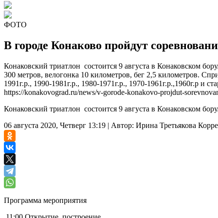
ФОТО
В городе Конаково пройдут соревновани
Конаковский триатлон состоится 9 августа в Конаковском бор
300 метров, велогонка 10 километров, бег 2,5 километров. Спр
1991г.р., 1990-1981г.р., 1980-1971г.р., 1970-1961г.р.,1960г.р и с
https://konakovograd.ru/news/v-gorode-konakovo-projdut-sorevnovani
Конаковский триатлон состоится 9 августа в Конаковском бор
06 августа 2020, Четверг 13:19
|
Автор:
Ирина Третьякова
Корре
Программа мероприятия
11:00 Открытие, построение