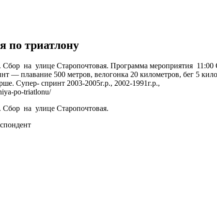
я по триатлону
у. Сбор на улице Старопочтовая. Программа мероприятия 11:00
инт — плавание 500 метров, велогонка 20 километров, бег 5 кил
тарше. Супер- спринт 2003-2005г.р., 2002-1991г.р.,
ya-po-triatlonu/
у. Сбор на улице Старопочтовая.
спондент