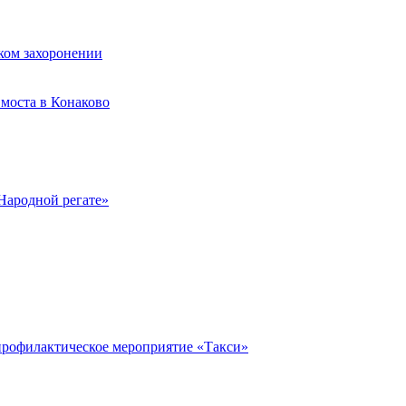
ком захоронении
моста в Конаково
Народной регате»
профилактическое мероприятие «Такси»