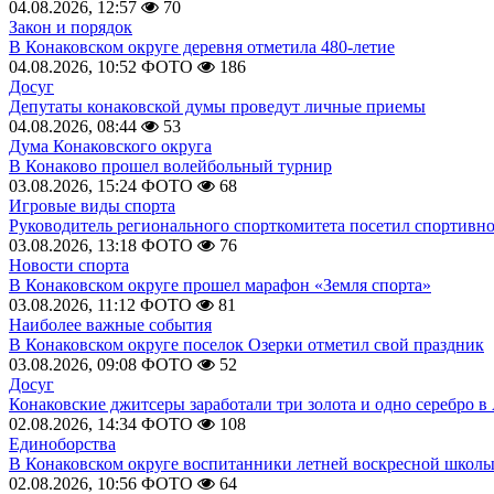
04.08.2026, 12:57
70
Закон и порядок
В Конаковском округе деревня отметила 480-летие
04.08.2026, 10:52
ФОТО
186
Досуг
Депутаты конаковской думы проведут личные приемы
04.08.2026, 08:44
53
Дума Конаковского округа
В Конаково прошел волейбольный турнир
03.08.2026, 15:24
ФОТО
68
Игровые виды спорта
Руководитель регионального спорткомитета посетил спортивн
03.08.2026, 13:18
ФОТО
76
Новости спорта
В Конаковском округе прошел марафон «Земля спорта»
03.08.2026, 11:12
ФОТО
81
Наиболее важные события
В Конаковском округе поселок Озерки отметил свой праздник
03.08.2026, 09:08
ФОТО
52
Досуг
Конаковские джитсеры заработали три золота и одно серебро в
02.08.2026, 14:34
ФОТО
108
Единоборства
В Конаковском округе воспитанники летней воскресной школы
02.08.2026, 10:56
ФОТО
64