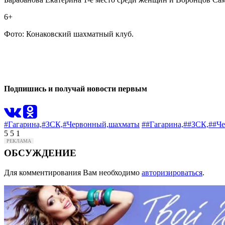
6+
Фото: Конаковский шахматный клуб.
0
0
Подпишись и получай новости первым
#Гагарина,
#ЗСК,
#Червонный,
шахматы
##Гагарина,
##ЗСК,
##Че
5
5
1
ОБСУЖДЕНИЕ
Для комментирования Вам необходимо
авторизироваться
.