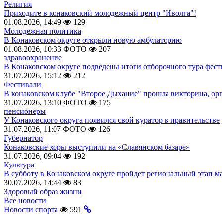
Религия
Приходите в конаковский молодежный центр "Иволга"!
01.08.2026, 14:49
129
Молодежная политика
В Конаковском округе открыли новую амбулаторию
01.08.2026, 10:33
ФОТО
207
здравоохранение
В Конаковском округе подведены итоги отборочного тура фест
31.07.2026, 15:12
212
Фестивали
В конаковском клубе "Второе Дыхание" прошла викторина, ор
31.07.2026, 13:10
ФОТО
175
пенсионеры
У Конаковского округа появился свой куратор в правительстве
31.07.2026, 11:07
ФОТО
126
Губернатор
Конаковские хоры выступили на «Славянском базаре»
31.07.2026, 09:04
192
Культура
В субботу в Конаковском округе пройдет региональный этап м
30.07.2026, 14:44
83
Здоровый образ жизни
Все новости
Новости спорта
591