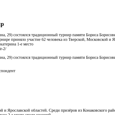
ир
на, 29) состоялся традиционный турнир памяти Бориса Борисови
рнире приняло участие 62 человека из Тверской, Московской и Я
катерина 1-е место
r-2/
на, 29) состоялся традиционный турнир памяти Бориса Борисови
спондент
ой и Ярославской областей. Среди призёров из Конаковского рай
сон 2-е место среди юношей.