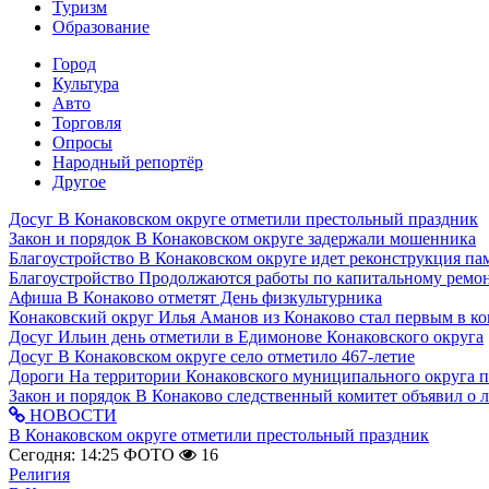
Туризм
Образование
Город
Культура
Авто
Торговля
Опросы
Народный репортёр
Другое
Досуг
В Конаковском округе отметили престольный праздник
Закон и порядок
В Конаковском округе задержали мошенника
Благоустройство
В Конаковском округе идет реконструкция па
Благоустройство
Продолжаются работы по капитальному ремон
Афиша
В Конаково отметят День физкультурника
Конаковский округ
Илья Аманов из Конаково стал первым в ко
Досуг
Ильин день отметили в Едимонове Конаковского округа
Досуг
В Конаковском округе село отметило 467-летие
Дороги
На территории Конаковского муниципального округа 
Закон и порядок
В Конаково следственный комитет объявил о 
НОВОСТИ
В Конаковском округе отметили престольный праздник
Сегодня: 14:25
ФОТО
16
Религия