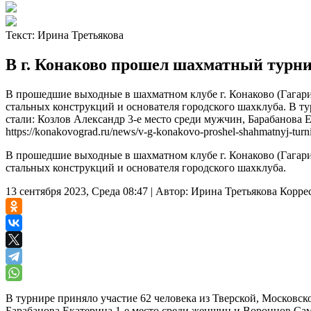
Текст:
Ирина Третьякова
В г. Конаково прошел шахматный турн
В прошедшие выходные в шахматном клубе г. Конаково (Гагари
стальных конструкций и основателя городского шахклуба. В ту
стали: Козлов Александр 3-е место среди мужчин, Барабанова Е
https://konakovograd.ru/news/v-g-konakovo-proshel-shahmatnyj-turni
В прошедшие выходные в шахматном клубе г. Конаково (Гагари
стальных конструкций и основателя городского шахклуба.
13 сентября 2023, Среда 08:47
|
Автор:
Ирина Третьякова
Корре
В турнире приняло участие 62 человека из Тверской, Московск
Барабанова Екатерина 1-е место среди женщин и Воронцов Сам