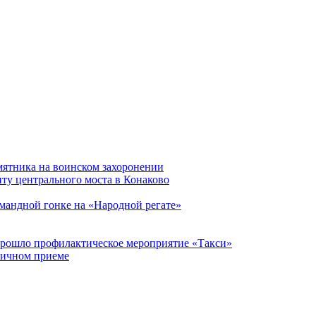
мятника на воинском захоронении
ту центрального моста в Конаково
мандной гонке на «Народной регате»
прошло профилактическое мероприятие «Такси»
личном приеме