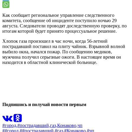
Как сообщает региональное управление следственного
комитета, сообщение об инциденте поступило ночью 29
августа. Следователи проводят доследственную проверку, по
итогам которой будет принято процессуальное решение.
Хлопок газа произошел в час ночи, когда 56-летний
пострадавший поставил на плиту чайник. Взрывной волной
выбило окна, начался пожар. По сообщению медиков,
мужчина получил серьезные ожоги. В настоящее время он
находится в областной клинической больнице.
0
0
Подпишись и получай новости первым
#город,
#пострадавший,
газ,
Конаково,
чп
##город,
##пострадавший,
#газ,
#Конаково,
#чп