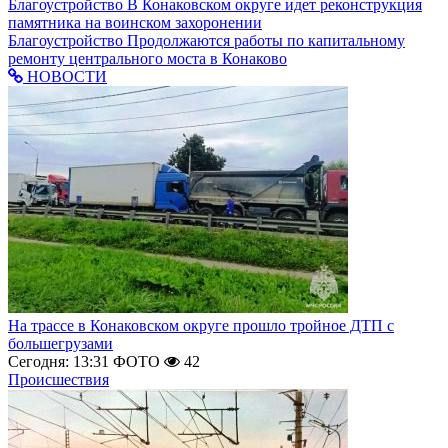
Благоустройство
В Конаковском округе идет реконструкция
памятника на воинском захоронении
Благоустройство
Продолжаются работы по капитальному
ремонту центрального моста в Конаково
НОВОСТИ
На трассе в Конаковском округе прошло тройное ДТП с
большегрузами
Сегодня: 13:31
ФОТО
42
Происшествия