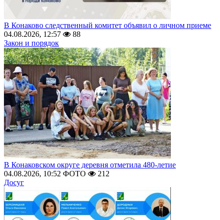
В Конаково следственный комитет объявил о личном приеме
04.08.2026, 12:57
88
Закон и порядок
В Конаковском округе деревня отметила 480-летие
04.08.2026, 10:52
ФОТО
212
Досуг