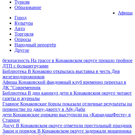
Туризм
Образование
Афиша
Город
Культура
Авто
Торговля
Опросы
Народный репортёр
Другое
безопасность
На трассе в Конаковском округе прошло тройное
ДТП с большегрузами
Библиотека
В Конаково открылась выставка в честь Дня
железнодорожников
Афиша
Конаковский фандомный клуб временно переехал в
ДК "Современник
Библиотека
В дни каникул дети в Конаковском округе читают
газеты и журналы
Главное
Конаковские борцы показали отличные результаты на
первенстве по джиу-джитсу в Абу-Даби
дети
Конаковские циркачи выступили на «КарандашФесте» в
Старице
Досуг
В Конаковском округе отметили престольный праздник
Закон и порядок
В Конаковском округе задержали мошенника