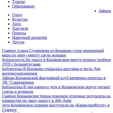
Туризм
Образование
Афиша
Город
Культура
Авто
Торговля
Опросы
Народный репортёр
Другое
Главное
Алина Сударикова из Конаково стала чемпионкой
мира по джиу-джитсу среди женщин
безопасность
На трассе в Конаковском округе прошло тройное
ДТП с большегрузами
Библиотека
В Конаково открылась выставка в честь Дня
железнодорожников
Афиша
Конаковский фандомный клуб временно переехал в
ДК "Современник
Библиотека
В дни каникул дети в Конаковском округе читают
газеты и журналы
Главное
Конаковские борцы показали отличные результаты на
первенстве по джиу-джитсу в Абу-Даби
дети
Конаковские циркачи выступили на «КарандашФесте» в
Старице