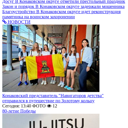
Досуг
В Конаковском округе отметили престольный праздник
Закон и порядок
В Конаковском округе задержали мошенника
Благоустройство
В Конаковском округе идет реконструкция
памятника на воинском захоронении
НОВОСТИ
Конаковский представитель "Навигаторов детства"
отправился в путешествие по Золотому кольцу
Сегодня: 13:40
ФОТО
12
80-летие Победы