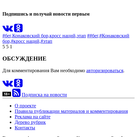
0
Подпишись и получай новости первым
#бег,
Конаковский бор,
кросс наций,
этап
##бег,
#Конаковский
бор,
#кросс наций,
#этап
5
5
1
ОБСУЖДЕНИЕ
Для комментирования Вам необходимо
авторизироваться
.
Подписка на новости
О проекте
Правила публикации материалов и комментирования
Реклама на сайте
Дерево рубрик
Контакты