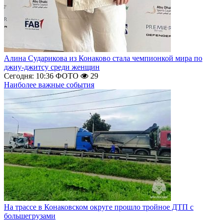
Алина Сударикова из Конаково стала чемпионкой мира по
джиу-джитсу среди женщин
Сегодня: 10:36
ФОТО
29
Наиболее важные события
На трассе в Конаковском округе прошло тройное ДТП с
большегрузами