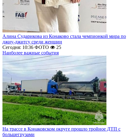
Алина Сударикова из Конаково стала чемпионкой мира по
джиу-джитсу среди женщин
Сегодня: 10:36
ФОТО
25
Наиболее важные события
На трассе в Конаковском округе прошло тройное ДТП с
большегрузами