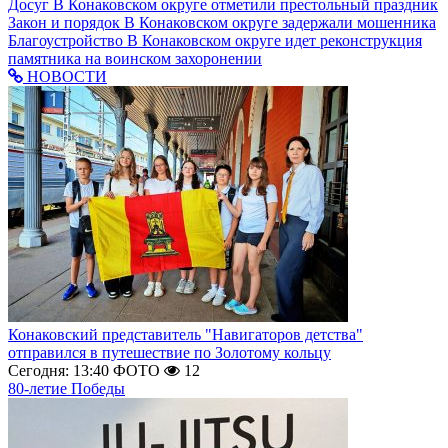
Досуг
В Конаковском округе отметили престольный праздник
Закон и порядок
В Конаковском округе задержали мошенника
Благоустройство
В Конаковском округе идет реконструкция
памятника на воинском захоронении
НОВОСТИ
Конаковский представитель "Навигаторов детства"
отправился в путешествие по Золотому кольцу
Сегодня: 13:40
ФОТО
12
80-летие Победы