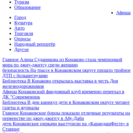
Туризм
Образование
Афиша
Город
Культура
Авто
Торговля
Опросы
Народный репортёр
Другое
Главное
Алина Сударикова из Конаково стала чемпионкой
мира по джиу-джитсу среди женщин
безопасность
На трассе в Конаковском округе прошло тройное
ДТП с большегрузами
Библиотека
В Конаково открылась выставка в честь Дня
железнодорожников
Афиша
Конаковский фандомный клуб временно переехал в
ДК "Современник
Библиотека
В дни каникул дети в Конаковском округе читают
газеты и журналы
Главное
Конаковские борцы показали отличные результаты на
первенстве по джиу-джитсу в Абу-Даби
дети
Конаковские циркачи выступили на «КарандашФесте» в
Старице