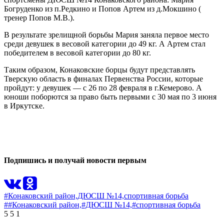
Богруденко из п.Редкино и Попов Артем из д.Мокшино (
тренер Попов М.В.).
В результате зрелищной борьбы Мария заняла первое место
среди девушек в весовой категории до 49 кг. А Артем стал
победителем в весовой категории до 80 кг.
Таким образом, Конаковские борцы будут представлять
Тверскую область в финалах Первенства России, которые
пройдут: у девушек — с 26 по 28 февраля в г.Кемерово. А
юноши поборются за право быть первыми с 30 мая по 3 июня
в Иркутске.
0
0
Подпишись и получай новости первым
#Конаковский район,
ДЮСШ №14,
спортивная борьба
##Конаковский район,
#ДЮСШ №14,
#спортивная борьба
5
5
1