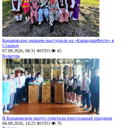
Конаковские циркачи выступили на «КарандашФесте» в
Старице
07.08.2026, 08:31
ФОТО
45
Культура
В Конаковском округе отметили престольный праздник
06.08.2026, 14:25
ФОТО
76