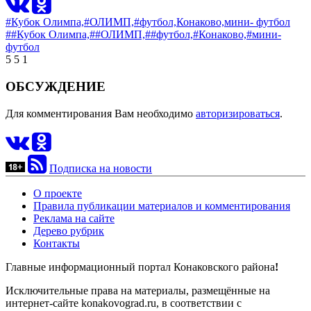
#Кубок Олимпа,
#ОЛИМП,
#футбол,
Конаково,
мини- футбол
##Кубок Олимпа,
##ОЛИМП,
##футбол,
#Конаково,
#мини-
футбол
5
5
1
ОБСУЖДЕНИЕ
Для комментирования Вам необходимо
авторизироваться
.
Подписка на новости
О проекте
Правила публикации материалов и комментирования
Реклама на сайте
Дерево рубрик
Контакты
Главные информационный портал Конаковского района
!
Исключительные права на материалы, размещённые на
интернет-сайте konakovograd.ru, в соответствии с