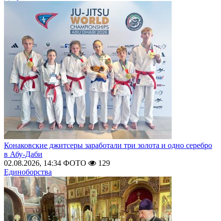
Конаковские джитсеры заработали три золота и одно серебро
в Абу-Даби
02.08.2026, 14:34
ФОТО
129
Единоборства