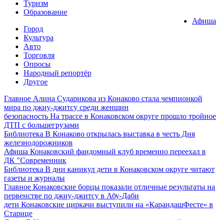
Туризм
Образование
Афиша
Город
Культура
Авто
Торговля
Опросы
Народный репортёр
Другое
Главное
Алина Сударикова из Конаково стала чемпионкой
мира по джиу-джитсу среди женщин
безопасность
На трассе в Конаковском округе прошло тройное
ДТП с большегрузами
Библиотека
В Конаково открылась выставка в честь Дня
железнодорожников
Афиша
Конаковский фандомный клуб временно переехал в
ДК "Современник
Библиотека
В дни каникул дети в Конаковском округе читают
газеты и журналы
Главное
Конаковские борцы показали отличные результаты на
первенстве по джиу-джитсу в Абу-Даби
дети
Конаковские циркачи выступили на «КарандашФесте» в
Старице