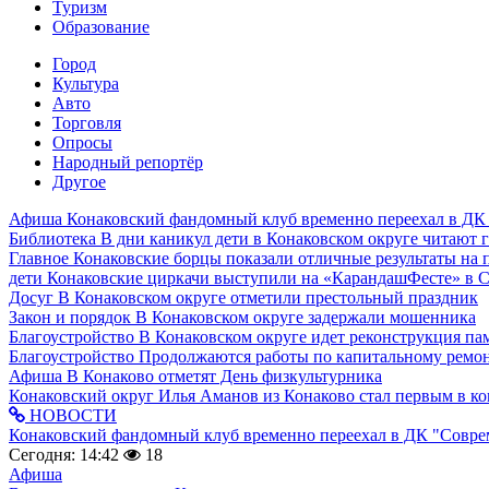
Туризм
Образование
Город
Культура
Авто
Торговля
Опросы
Народный репортёр
Другое
Афиша
Конаковский фандомный клуб временно переехал в ДК
Библиотека
В дни каникул дети в Конаковском округе читают 
Главное
Конаковские борцы показали отличные результаты на 
дети
Конаковские циркачи выступили на «КарандашФесте» в 
Досуг
В Конаковском округе отметили престольный праздник
Закон и порядок
В Конаковском округе задержали мошенника
Благоустройство
В Конаковском округе идет реконструкция па
Благоустройство
Продолжаются работы по капитальному ремон
Афиша
В Конаково отметят День физкультурника
Конаковский округ
Илья Аманов из Конаково стал первым в ко
НОВОСТИ
Конаковский фандомный клуб временно переехал в ДК "Совр
Сегодня: 14:42
18
Афиша