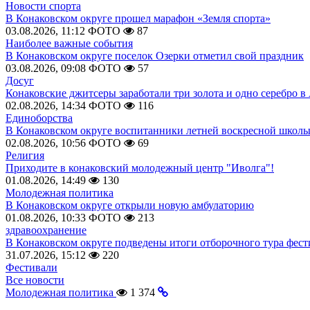
Новости спорта
В Конаковском округе прошел марафон «Земля спорта»
03.08.2026, 11:12
ФОТО
87
Наиболее важные события
В Конаковском округе поселок Озерки отметил свой праздник
03.08.2026, 09:08
ФОТО
57
Досуг
Конаковские джитсеры заработали три золота и одно серебро в
02.08.2026, 14:34
ФОТО
116
Единоборства
В Конаковском округе воспитанники летней воскресной школы
02.08.2026, 10:56
ФОТО
69
Религия
Приходите в конаковский молодежный центр "Иволга"!
01.08.2026, 14:49
130
Молодежная политика
В Конаковском округе открыли новую амбулаторию
01.08.2026, 10:33
ФОТО
213
здравоохранение
В Конаковском округе подведены итоги отборочного тура фест
31.07.2026, 15:12
220
Фестивали
Все новости
Молодежная политика
1 374