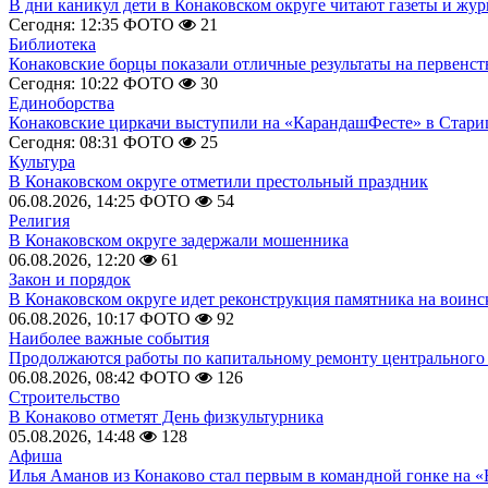
В дни каникул дети в Конаковском округе читают газеты и жу
Сегодня: 12:35
ФОТО
21
Библиотека
Конаковские борцы показали отличные результаты на первенст
Сегодня: 10:22
ФОТО
30
Единоборства
Конаковские циркачи выступили на «КарандашФесте» в Стари
Сегодня: 08:31
ФОТО
25
Культура
В Конаковском округе отметили престольный праздник
06.08.2026, 14:25
ФОТО
54
Религия
В Конаковском округе задержали мошенника
06.08.2026, 12:20
61
Закон и порядок
В Конаковском округе идет реконструкция памятника на воинс
06.08.2026, 10:17
ФОТО
92
Наиболее важные события
Продолжаются работы по капитальному ремонту центрального 
06.08.2026, 08:42
ФОТО
126
Строительство
В Конаково отметят День физкультурника
05.08.2026, 14:48
128
Афиша
Илья Аманов из Конаково стал первым в командной гонке на «