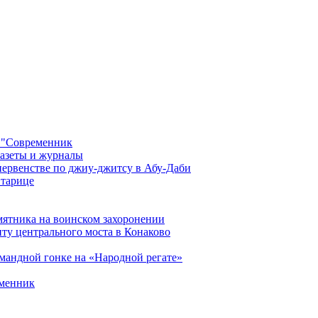
 "Современник
газеты и журналы
первенстве по джиу-джитсу в Абу-Даби
Старице
мятника на воинском захоронении
ту центрального моста в Конаково
мандной гонке на «Народной регате»
еменник