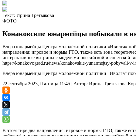
Текст:
Ирина Третьякова
ФОТО
Конаковские юнармейцы побывали в ин
Вчера юнармейцы Центра молодёжной политики «Иволга» побыв
направления: игровое и нормы ГТО, также есть зона теоретиче
интерактивные витрины с моделями российской и советской в
https://konakovograd.ru/news/konakovskie-yunarmejtsy-pobyvali-v-int
Вчера юнармейцы Центра молодёжной политики "Иволга" побыв
22 сентября 2023, Пятница 11:45
|
Автор:
Ирина Третьякова
Кор
В этом тире два направления: игровое и нормы ГТО, также ест
роботом) и интерактивные витрины с моделями российской и с