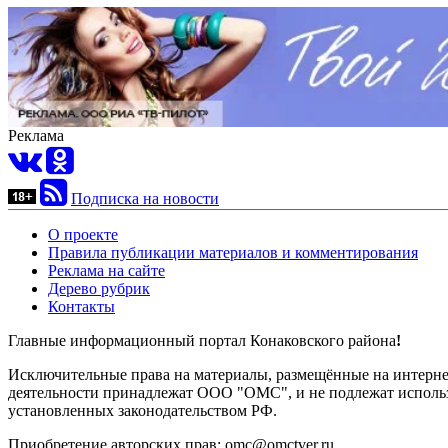
Реклама
Подписка на новости
О проекте
Правила публикации материалов и комментирования
Реклама на сайте
Дерево рубрик
Контакты
Главные информационный портал Конаковского района
!
Исключительные права на материалы, размещённые на интернет-
деятельности принадлежат ООО "ОМС", и не подлежат использ
установленных законодательством РФ.
Приобретение авторских прав: omc@omctver.ru