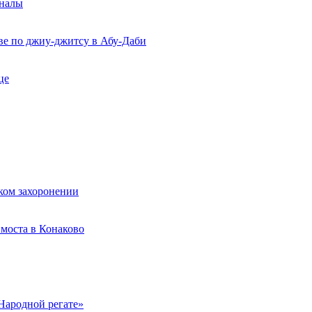
рналы
ве по джиу-джитсу в Абу-Даби
це
ком захоронении
моста в Конаково
Народной регате»