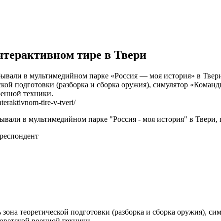
терактивном тире в Твери
али в мультимедийном парке «Россия — моя история» в Твери,
ской подготовки (разборка и сборка оружия), симулятор «Коман
оенной техники.
eraktivnom-tire-v-tveri/
али в мультимедийном парке "Россия - моя история" в Твери,
респондент
ь зона теоретической подготовки (разборка и сборка оружия), 
оветской военной техники.