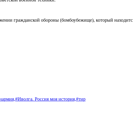
ении гражданской обороны (бомбоубежище), который находится 
нармия,
#Иволга. Россия моя история,
#тир