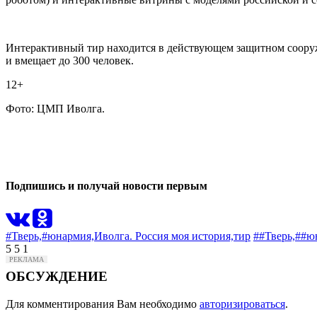
Интерактивный тир находится в действующем защитном сооруж
и вмещает до 300 человек.
12+
Фото: ЦМП Иволга.
0
0
Подпишись и получай новости первым
#Тверь,
#юнармия,
Иволга. Россия моя история,
тир
##Тверь,
##ю
5
5
1
ОБСУЖДЕНИЕ
Для комментирования Вам необходимо
авторизироваться
.