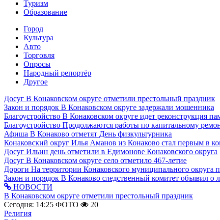
Туризм
Образование
Город
Культура
Авто
Торговля
Опросы
Народный репортёр
Другое
Досуг
В Конаковском округе отметили престольный праздник
Закон и порядок
В Конаковском округе задержали мошенника
Благоустройство
В Конаковском округе идет реконструкция па
Благоустройство
Продолжаются работы по капитальному ремон
Афиша
В Конаково отметят День физкультурника
Конаковский округ
Илья Аманов из Конаково стал первым в ко
Досуг
Ильин день отметили в Едимонове Конаковского округа
Досуг
В Конаковском округе село отметило 467-летие
Дороги
На территории Конаковского муниципального округа 
Закон и порядок
В Конаково следственный комитет объявил о 
НОВОСТИ
В Конаковском округе отметили престольный праздник
Сегодня: 14:25
ФОТО
20
Религия