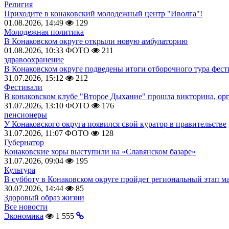
Религия
Приходите в конаковский молодежный центр "Иволга"!
01.08.2026, 14:49
129
Молодежная политика
В Конаковском округе открыли новую амбулаторию
01.08.2026, 10:33
ФОТО
211
здравоохранение
В Конаковском округе подведены итоги отборочного тура фест
31.07.2026, 15:12
212
Фестивали
В конаковском клубе "Второе Дыхание" прошла викторина, ор
31.07.2026, 13:10
ФОТО
176
пенсионеры
У Конаковского округа появился свой куратор в правительстве
31.07.2026, 11:07
ФОТО
128
Губернатор
Конаковские хоры выступили на «Славянском базаре»
31.07.2026, 09:04
195
Культура
В субботу в Конаковском округе пройдет региональный этап м
30.07.2026, 14:44
85
Здоровый образ жизни
Все новости
Экономика
1 555