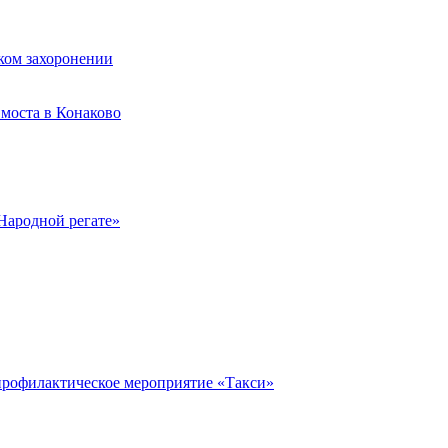
ком захоронении
моста в Конаково
Народной регате»
профилактическое мероприятие «Такси»