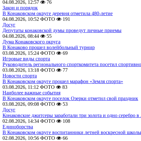
04.08.2026, 12:57
76
Закон и порядок
В Конаковском округе деревня отметила 480-летие
04.08.2026, 10:52
ФОТО
191
Досуг
Депутаты конаковской думы проведут личные приемы
04.08.2026, 08:44
55
Дума Конаковского округа
В Конаково прошел волейбольный турнир
03.08.2026, 15:24
ФОТО
69
Игровые виды спорта
Руководитель регионального спорткомитета посетил спортивн
03.08.2026, 13:18
ФОТО
77
Новости спорта
В Конаковском округе прошел марафон «Земля спорта»
03.08.2026, 11:12
ФОТО
83
Наиболее важные события
В Конаковском округе поселок Озерки отметил свой праздник
03.08.2026, 09:08
ФОТО
53
Досуг
Конаковские джитсеры заработали три золота и одно серебро в
02.08.2026, 14:34
ФОТО
108
Единоборства
В Конаковском округе воспитанники летней воскресной школы
02.08.2026, 10:56
ФОТО
66