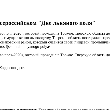
сероссийском "Дне льняного поля"
го поля-2020», который проходил в Торжке. Тверскую область д
преимущественно льноводству, Тверская область постаралась пре
 Конаковский район, который славится своей пищевой промышле
erossijskom-dne-lnyanogo-polya/
го поля-2020», который проходил в Торжке. Тверскую область д
Корреспондент
ственно льноводству, Тверская область постаралась представит