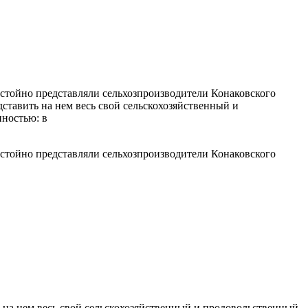
остойно представляли сельхозпроизводители Конаковского
дставить на нем весь свой сельскохозяйственный и
нностью: в
остойно представляли сельхозпроизводители Конаковского
ь на нем весь свой сельскохозяйственный и продовольственный