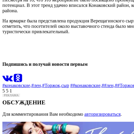
потенциал. В этот тренд удачно вписался Конаковский район,
района.
На ярмарке была представлена продукция Верещагинского сырз
отметить, что посетителей около выставочного стенда было м
туристически привлекательный.
0
0
Подпишись и получай новости первым
#конаковские,
#лен,
#Торжок,
сыр
##конаковские,
##лен,
##Торжок
5
5
1
ОБСУЖДЕНИЕ
Для комментирования Вам необходимо
авторизироваться
.