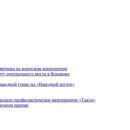
мятника на воинском захоронении
ту центрального моста в Конаково
мандной гонке на «Народной регате»
прошло профилактическое мероприятие «Такси»
личном приеме