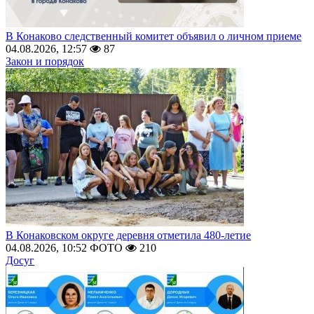
В Конаково следственный комитет объявил о личном приеме
04.08.2026, 12:57
87
Закон и порядок
В Конаковском округе деревня отметила 480-летие
04.08.2026, 10:52
ФОТО
210
Досуг