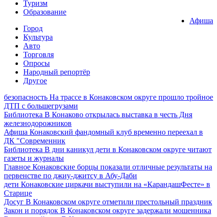
Туризм
Образование
Афиша
Город
Культура
Авто
Торговля
Опросы
Народный репортёр
Другое
безопасность
На трассе в Конаковском округе прошло тройное
ДТП с большегрузами
Библиотека
В Конаково открылась выставка в честь Дня
железнодорожников
Афиша
Конаковский фандомный клуб временно переехал в
ДК "Современник
Библиотека
В дни каникул дети в Конаковском округе читают
газеты и журналы
Главное
Конаковские борцы показали отличные результаты на
первенстве по джиу-джитсу в Абу-Даби
дети
Конаковские циркачи выступили на «КарандашФесте» в
Старице
Досуг
В Конаковском округе отметили престольный праздник
Закон и порядок
В Конаковском округе задержали мошенника