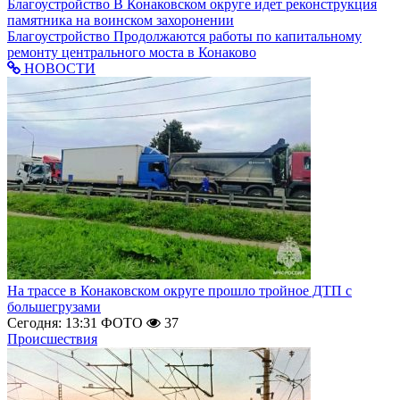
Благоустройство
В Конаковском округе идет реконструкция
памятника на воинском захоронении
Благоустройство
Продолжаются работы по капитальному
ремонту центрального моста в Конаково
НОВОСТИ
На трассе в Конаковском округе прошло тройное ДТП с
большегрузами
Сегодня: 13:31
ФОТО
37
Происшествия