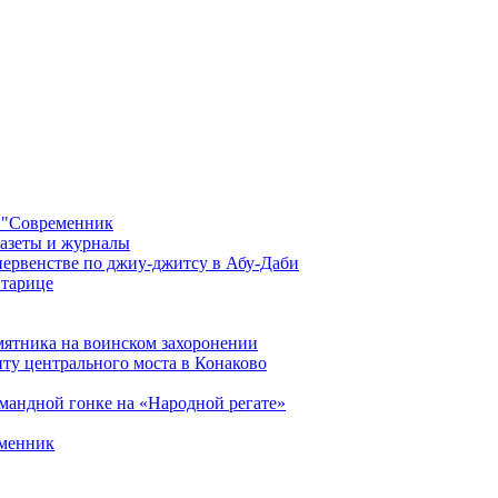
 "Современник
газеты и журналы
первенстве по джиу-джитсу в Абу-Даби
Старице
мятника на воинском захоронении
ту центрального моста в Конаково
мандной гонке на «Народной регате»
еменник