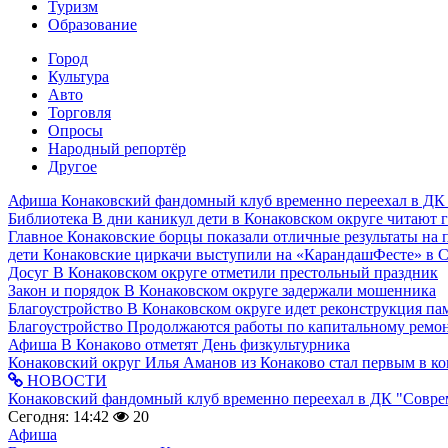
Туризм
Образование
Город
Культура
Авто
Торговля
Опросы
Народный репортёр
Другое
Афиша
Конаковский фандомный клуб временно переехал в ДК
Библиотека
В дни каникул дети в Конаковском округе читают 
Главное
Конаковские борцы показали отличные результаты на 
дети
Конаковские циркачи выступили на «КарандашФесте» в 
Досуг
В Конаковском округе отметили престольный праздник
Закон и порядок
В Конаковском округе задержали мошенника
Благоустройство
В Конаковском округе идет реконструкция па
Благоустройство
Продолжаются работы по капитальному ремон
Афиша
В Конаково отметят День физкультурника
Конаковский округ
Илья Аманов из Конаково стал первым в ко
НОВОСТИ
Конаковский фандомный клуб временно переехал в ДК "Совр
Сегодня: 14:42
20
Афиша