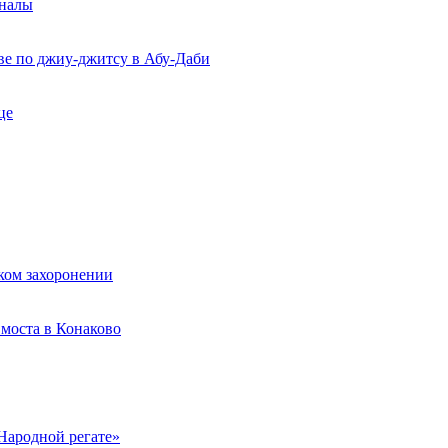
рналы
ве по джиу-джитсу в Абу-Даби
це
ком захоронении
моста в Конаково
Народной регате»