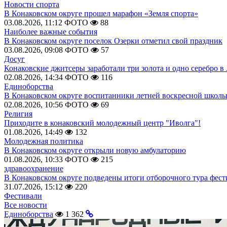
Новости спорта
В Конаковском округе прошел марафон «Земля спорта»
03.08.2026, 11:12
ФОТО
88
Наиболее важные события
В Конаковском округе поселок Озерки отметил свой праздник
03.08.2026, 09:08
ФОТО
57
Досуг
Конаковские джитсеры заработали три золота и одно серебро в
02.08.2026, 14:34
ФОТО
116
Единоборства
В Конаковском округе воспитанники летней воскресной школы
02.08.2026, 10:56
ФОТО
69
Религия
Приходите в конаковский молодежный центр "Иволга"!
01.08.2026, 14:49
132
Молодежная политика
В Конаковском округе открыли новую амбулаторию
01.08.2026, 10:33
ФОТО
215
здравоохранение
В Конаковском округе подведены итоги отборочного тура фест
31.07.2026, 15:12
220
Фестивали
Все новости
Единоборства
1 362