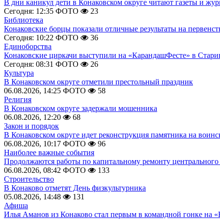
В дни каникул дети в Конаковском округе читают газеты и жу
Сегодня: 12:35
ФОТО
23
Библиотека
Конаковские борцы показали отличные результаты на первенст
Сегодня: 10:22
ФОТО
36
Единоборства
Конаковские циркачи выступили на «КарандашФесте» в Стари
Сегодня: 08:31
ФОТО
26
Культура
В Конаковском округе отметили престольный праздник
06.08.2026, 14:25
ФОТО
58
Религия
В Конаковском округе задержали мошенника
06.08.2026, 12:20
68
Закон и порядок
В Конаковском округе идет реконструкция памятника на воинс
06.08.2026, 10:17
ФОТО
96
Наиболее важные события
Продолжаются работы по капитальному ремонту центрального 
06.08.2026, 08:42
ФОТО
133
Строительство
В Конаково отметят День физкультурника
05.08.2026, 14:48
131
Афиша
Илья Аманов из Конаково стал первым в командной гонке на «