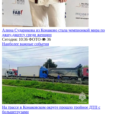
Алина Сударикова из Конаково стала чемпионкой мира по
джиу-джитсу среди женщин
Сегодня: 10:36
ФОТО
36
Наиболее важные события
На трассе в Конаковском округе прошло тройное ДТП с
большегрузами