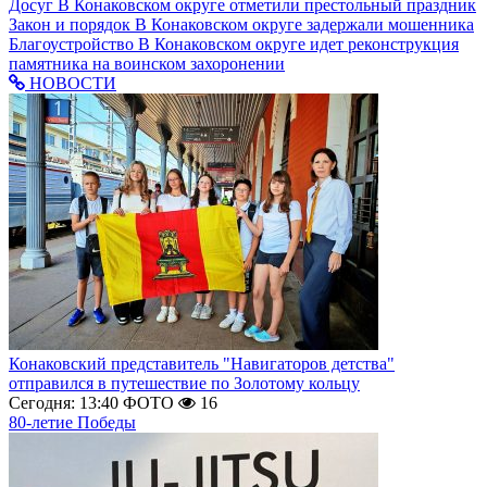
Досуг
В Конаковском округе отметили престольный праздник
Закон и порядок
В Конаковском округе задержали мошенника
Благоустройство
В Конаковском округе идет реконструкция
памятника на воинском захоронении
НОВОСТИ
Конаковский представитель "Навигаторов детства"
отправился в путешествие по Золотому кольцу
Сегодня: 13:40
ФОТО
16
80-летие Победы