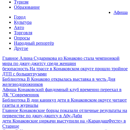
Туризм
Образование
Афиша
Город
Культура
Авто
Торговля
Опросы
Народный репортёр
Другое
Главное
Алина Сударикова из Конаково стала чемпионкой
мира по джиу-джитсу среди женщин
безопасность
На трассе в Конаковском округе прошло тройное
ДТП с большегрузами
Библиотека
В Конаково открылась выставка в честь Дня
железнодорожников
Афиша
Конаковский фандомный клуб временно переехал в
ДК "Современник
Библиотека
В дни каникул дети в Конаковском округе читают
газеты и журналы
Главное
Конаковские борцы показали отличные результаты на
первенстве по джиу-джитсу в Абу-Даби
дети
Конаковские циркачи выступили на «КарандашФесте» в
Старице