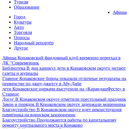
Туризм
Образование
Афиша
Город
Культура
Авто
Торговля
Опросы
Народный репортёр
Другое
Афиша
Конаковский фандомный клуб временно переехал в
ДК "Современник
Библиотека
В дни каникул дети в Конаковском округе читают
газеты и журналы
Главное
Конаковские борцы показали отличные результаты на
первенстве по джиу-джитсу в Абу-Даби
дети
Конаковские циркачи выступили на «КарандашФесте» в
Старице
Досуг
В Конаковском округе отметили престольный праздник
Закон и порядок
В Конаковском округе задержали мошенника
Благоустройство
В Конаковском округе идет реконструкция
памятника на воинском захоронении
Благоустройство
Продолжаются работы по капитальному
ремонту центрального моста в Конаково