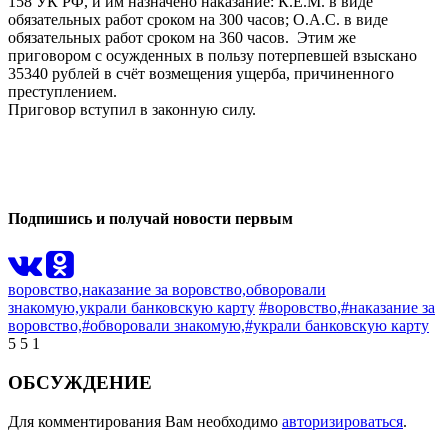
158 УК РФ, и им назначено наказание: К.Е.М. в виде
обязательных работ сроком на 300 часов; О.А.С. в виде
обязательных работ сроком на 360 часов. Этим же
приговором с осужденных в пользу потерпевшей взыскано
35340 рублей в счёт возмещения ущерба, причиненного
преступлением.
Приговор вступил в законную силу.
0
0
Подпишись и получай новости первым
воровство,
наказание за воровство,
обворовали
знакомую,
украли банковскую карту
#воровство,
#наказание за
воровство,
#обворовали знакомую,
#украли банковскую карту
5
5
1
ОБСУЖДЕНИЕ
Для комментирования Вам необходимо
авторизироваться
.