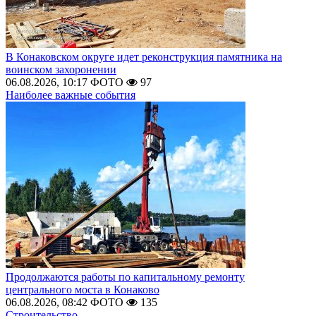
В Конаковском округе идет реконструкция памятника на
воинском захоронении
06.08.2026, 10:17
ФОТО
97
Наиболее важные события
Продолжаются работы по капитальному ремонту
центрального моста в Конаково
06.08.2026, 08:42
ФОТО
135
Строительство