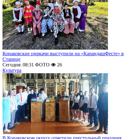
Конаковские циркачи выступили на «КарандашФесте» в
Старице
Сегодня: 08:31
ФОТО
26
Культура
В Конаковском округе отметили престольный праздник