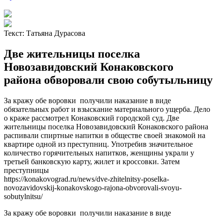
Текст:
Татьяна Дурасова
Две жительницы поселка
Новозавидовский Конаковского
района обворовали свою собутыльницу
За кражу обе воровки получили наказание в виде
обязательных работ и взыскание материального ущерба. Дело
о краже рассмотрел Конаковский городской суд. Две
жительницы поселка Новозавидовский Конаковского района
распивали спиртные напитки в обществе своей знакомой на
квартире одной из преступниц. Употребив значительное
количество горячительных напитков, женщины украли у
третьей банковскую карту, жилет и кроссовки. Затем
преступницы
https://konakovograd.ru/news/dve-zhitelnitsy-poselka-
novozavidovskij-konakovskogo-rajona-obvorovali-svoyu-
sobutylnitsu/
За кражу обе воровки получили наказание в виде