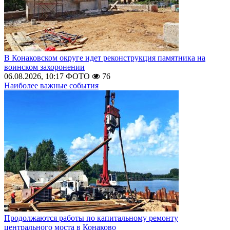
В Конаковском округе идет реконструкция памятника на
воинском захоронении
06.08.2026, 10:17
ФОТО
76
Наиболее важные события
Продолжаются работы по капитальному ремонту
центрального моста в Конаково