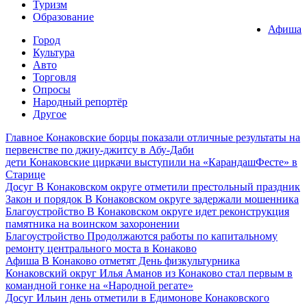
Туризм
Образование
Афиша
Город
Культура
Авто
Торговля
Опросы
Народный репортёр
Другое
Главное
Конаковские борцы показали отличные результаты на
первенстве по джиу-джитсу в Абу-Даби
дети
Конаковские циркачи выступили на «КарандашФесте» в
Старице
Досуг
В Конаковском округе отметили престольный праздник
Закон и порядок
В Конаковском округе задержали мошенника
Благоустройство
В Конаковском округе идет реконструкция
памятника на воинском захоронении
Благоустройство
Продолжаются работы по капитальному
ремонту центрального моста в Конаково
Афиша
В Конаково отметят День физкультурника
Конаковский округ
Илья Аманов из Конаково стал первым в
командной гонке на «Народной регате»
Досуг
Ильин день отметили в Едимонове Конаковского