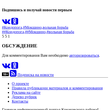
Подпишись и получай новости первым
#Кондопога,
#Мокшино,
вольная борьба
##Кондопога,
##Мокшино,
#вольная борьба
5
5
1
ОБСУЖДЕНИЕ
Для комментирования Вам необходимо
авторизироваться
.
Подписка на новости
О проекте
Правила публикации материалов и комментирования
Реклама на сайте
Дерево рубрик
Контакты
Главные информационный портал Конаковского района
!