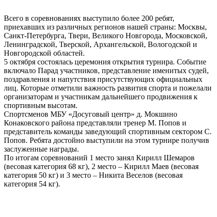
Всего в соревнованиях выступило более 200 ребят,
приехавших из различных регионов нашей страны: Москвы,
Санкт-Петербурга, Твери, Великого Новгорода, Московской,
Ленинградской, Тверской, Архангельской, Вологодской и
Новгородской областей.
5 октября состоялась церемония открытия турнира. Событие
включало Парад участников, представление именитых судей,
поздравления и напутствия присутствующих официальных
лиц. Которые отметили важность развития спорта и пожелали
организаторам и участникам дальнейшего продвижения к
спортивным высотам.
Спортсменов МБУ «Досуговый центр» д. Мокшино
Конаковского района представляли тренер М. Попов и
представитель команды заведующий спортивным сектором С.
Попов. Ребята достойно выступили на этом турнире получив
заслуженные награды.
По итогам соревнований 1 место занял Кирилл Шемаров
(весовая категория 68 кг), 2 место – Кирилл Маев (весовая
категория 50 кг) и 3 место – Никита Веселов (весовая
категория 54 кг).
0
0