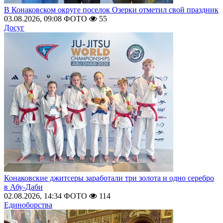
В Конаковском округе поселок Озерки отметил свой праздник
03.08.2026, 09:08
ФОТО
55
Досуг
Конаковские джитсеры заработали три золота и одно серебро
в Абу-Даби
02.08.2026, 14:34
ФОТО
114
Единоборства