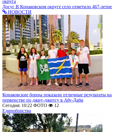
округа
Досуг
В Конаковском округе село отметило 467-летие
НОВОСТИ
Конаковские борцы показали отличные результаты на
первенстве по джиу-джитсу в Абу-Даби
Сегодня: 10:22
ФОТО
12
Единоборства