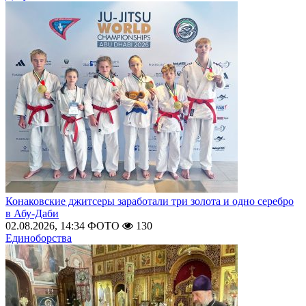
Конаковские джитсеры заработали три золота и одно серебро
в Абу-Даби
02.08.2026, 14:34
ФОТО
130
Единоборства