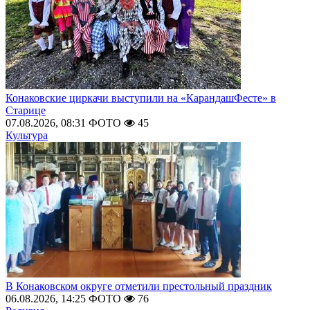
Конаковские циркачи выступили на «КарандашФесте» в
Старице
07.08.2026, 08:31
ФОТО
45
Культура
В Конаковском округе отметили престольный праздник
06.08.2026, 14:25
ФОТО
76