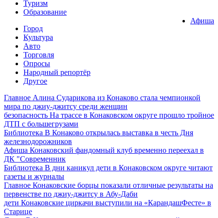
Туризм
Образование
Афиша
Город
Культура
Авто
Торговля
Опросы
Народный репортёр
Другое
Главное
Алина Сударикова из Конаково стала чемпионкой
мира по джиу-джитсу среди женщин
безопасность
На трассе в Конаковском округе прошло тройное
ДТП с большегрузами
Библиотека
В Конаково открылась выставка в честь Дня
железнодорожников
Афиша
Конаковский фандомный клуб временно переехал в
ДК "Современник
Библиотека
В дни каникул дети в Конаковском округе читают
газеты и журналы
Главное
Конаковские борцы показали отличные результаты на
первенстве по джиу-джитсу в Абу-Даби
дети
Конаковские циркачи выступили на «КарандашФесте» в
Старице