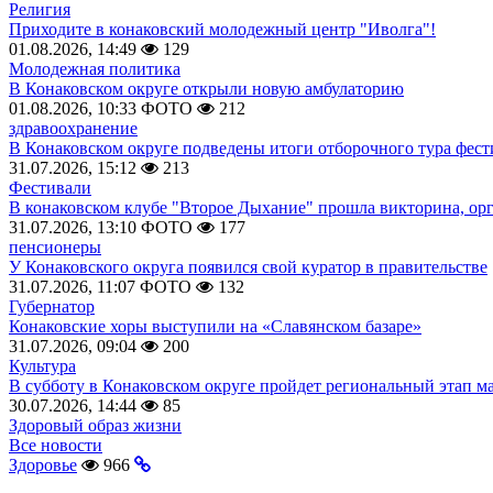
Религия
Приходите в конаковский молодежный центр "Иволга"!
01.08.2026, 14:49
129
Молодежная политика
В Конаковском округе открыли новую амбулаторию
01.08.2026, 10:33
ФОТО
212
здравоохранение
В Конаковском округе подведены итоги отборочного тура фест
31.07.2026, 15:12
213
Фестивали
В конаковском клубе "Второе Дыхание" прошла викторина, ор
31.07.2026, 13:10
ФОТО
177
пенсионеры
У Конаковского округа появился свой куратор в правительстве
31.07.2026, 11:07
ФОТО
132
Губернатор
Конаковские хоры выступили на «Славянском базаре»
31.07.2026, 09:04
200
Культура
В субботу в Конаковском округе пройдет региональный этап м
30.07.2026, 14:44
85
Здоровый образ жизни
Все новости
Здоровье
966