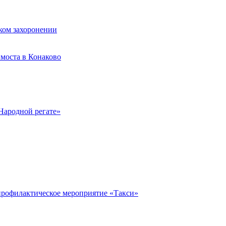
ком захоронении
моста в Конаково
Народной регате»
профилактическое мероприятие «Такси»