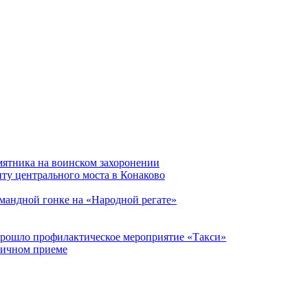
мятника на воинском захоронении
ту центрального моста в Конаково
мандной гонке на «Народной регате»
прошло профилактическое мероприятие «Такси»
личном приеме