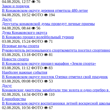
04.08.2026, 12:57
76
Закон и порядок
В Конаковском округе деревня отметила 480-летие
04.08.2026, 10:52
ФОТО
194
Досуг
Депутаты конаковской думы проведут личные приемы
04.08.2026, 08:44
56
Дума Конаковского округа
В Конаково прошел волейбольный турнир
03.08.2026, 15:24
ФОТО
71
Игровые виды спорта
Руководитель регионального спорткомитета посетил спортивн
03.08.2026, 13:18
ФОТО
81
Новости спорта
В Конаковском округе прошел марафон «Земля спорта»
03.08.2026, 11:12
ФОТО
83
Наиболее важные события
В Конаковском округе поселок Озерки отметил свой праздник
03.08.2026, 09:08
ФОТО
53
Досуг
Конаковские джитсеры заработали три золота и одно серебро в
02.08.2026, 14:34
ФОТО
110
Единоборства
В Конаковском округе воспитанники летней воскресной школы
02.08.2026, 10:56
ФОТО
67