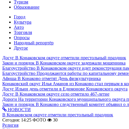
Туризм
Образование
Город
Культура
Авто
Торговля
Опросы
Народный репортёр
Другое
Досуг
В Конаковском округе отметили престольный праздник
Закон и порядок
В Конаковском округе задержали мошенника
Благоустройство
В Конаковском округе идет реконструкция па
Благоустройство
Продолжаются работы по капитальному ремон
Афиша
В Конаково отметят День физкультурника
Конаковский округ
Илья Аманов из Конаково стал первым в ко
Досуг
Ильин день отметили в Едимонове Конаковского округа
Досуг
В Конаковском округе село отметило 467-летие
Дороги
На территории Конаковского муниципального округа 
Закон и порядок
В Конаково следственный комитет объявил о 
НОВОСТИ
В Конаковском округе отметили престольный праздник
Сегодня: 14:25
ФОТО
30
Религия