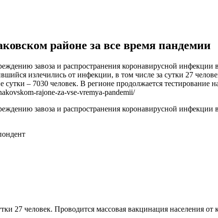
аковском районе за все время пандемии
еждению завоза и распространения коронавирусной инфекции в
вшийся излечились от инфекции, в том числе за сутки 27 челов
ие сутки – 7030 человек. В регионе продолжается тестирование 
onakovskom-rajone-za-vse-vremya-pandemii/
еждению завоза и распространения коронавирусной инфекции в
пондент
утки 27 человек. Проводится массовая вакцинация населения от 