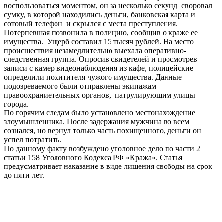
воспользоваться моментом, он за несколько секунд своровал
сумку, в которой находились деньги, банковская карта и
сотовый телефон и скрылся с места преступления.
Потерпевшая позвонила в полицию, сообщив о краже ее
имущества. Ущерб составил 15 тысяч рублей. На место
происшествия незамедлительно выехала оперативно-
следственная группа. Опросив свидетелей и просмотрев
записи с камер видеонаблюдения из кафе, полицейские
определили похитителя чужого имущества. Данные
подозреваемого были отправлены экипажам
правоохраниетельных органов, патрулирующим улицы
города.
По горячим следам было установлено местонахождение
злоумышленника. После задержания мужчина во всем
сознался, но вернул только часть похищенного, деньги он
успел потратить.
По данному факту возбуждено уголовное дело по части 2
статьи 158 Уголовного Кодекса РФ «Кража». Статья
предусматривает наказание в виде лишения свободы на срок
до пяти лет.
0
0