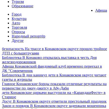
Туризм
Образование
Афиша
Город
Культура
Авто
Торговля
Опросы
Народный репортёр
Другое
безопасность
На трассе в Конаковском округе прошло тройное
ДТП с большегрузами
Библиотека
В Конаково открылась выставка в честь Дня
железнодорожников
Афиша
Конаковский фандомный клуб временно переехал в
ДК "Современник
Библиотека
В дни каникул дети в Конаковском округе читают
газеты и журналы
Главное
Конаковские борцы показали отличные результаты на
первенстве по джиу-джитсу в Абу-Даби
дети
Конаковские циркачи выступили на «КарандашФесте» в
Старице
Досуг
В Конаковском округе отметили престольный праздник
Закон и порядок
В Конаковском округе задержали мошенника