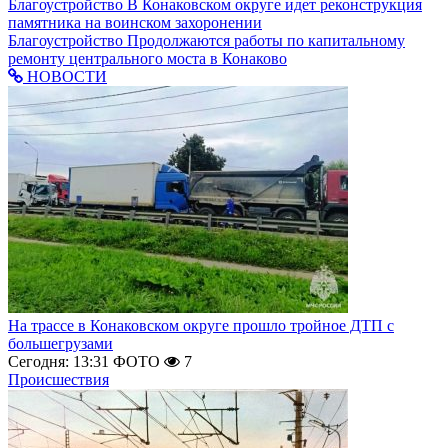
Благоустройство
В Конаковском округе идет реконструкция
памятника на воинском захоронении
Благоустройство
Продолжаются работы по капитальному
ремонту центрального моста в Конаково
НОВОСТИ
На трассе в Конаковском округе прошло тройное ДТП с
большегрузами
Сегодня: 13:31
ФОТО
7
Происшествия