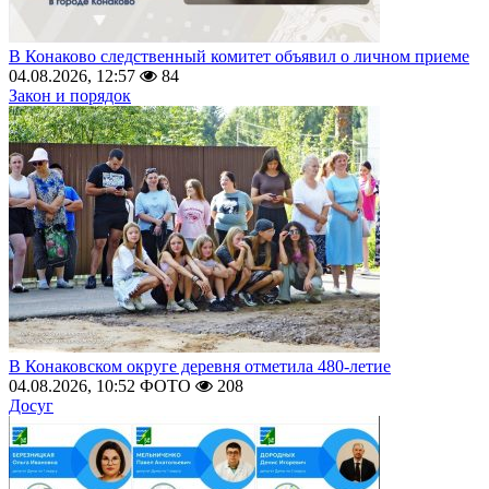
В Конаково следственный комитет объявил о личном приеме
04.08.2026, 12:57
84
Закон и порядок
В Конаковском округе деревня отметила 480-летие
04.08.2026, 10:52
ФОТО
208
Досуг