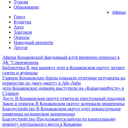
Туризм
Образование
Афиша
Город
Культура
Авто
Торговля
Опросы
Народный репортёр
Другое
Афиша
Конаковский фандомный клуб временно переехал в
ДК "Современник
Библиотека
В дни каникул дети в Конаковском округе читают
газеты и журналы
Главное
Конаковские борцы показали отличные результаты на
первенстве по джиу-джитсу в Абу-Даби
дети
Конаковские циркачи выступили на «КарандашФесте» в
Старице
Досуг
В Конаковском округе отметили престольный праздник
Закон и порядок
В Конаковском округе задержали мошенника
Благоустройство
В Конаковском округе идет реконструкция
памятника на воинском захоронении
Благоустройство
Продолжаются работы по капитальному
ремонту центрального моста в Конаково