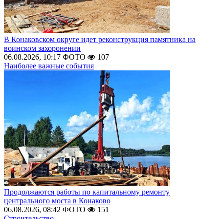
В Конаковском округе идет реконструкция памятника на
воинском захоронении
06.08.2026, 10:17
ФОТО
107
Наиболее важные события
Продолжаются работы по капитальному ремонту
центрального моста в Конаково
06.08.2026, 08:42
ФОТО
151
Строительство