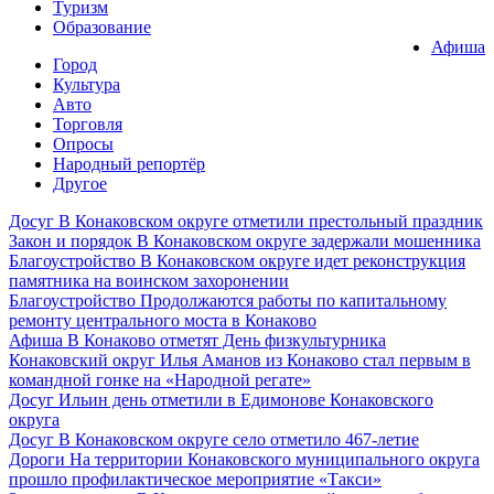
Туризм
Образование
Афиша
Город
Культура
Авто
Торговля
Опросы
Народный репортёр
Другое
Досуг
В Конаковском округе отметили престольный праздник
Закон и порядок
В Конаковском округе задержали мошенника
Благоустройство
В Конаковском округе идет реконструкция
памятника на воинском захоронении
Благоустройство
Продолжаются работы по капитальному
ремонту центрального моста в Конаково
Афиша
В Конаково отметят День физкультурника
Конаковский округ
Илья Аманов из Конаково стал первым в
командной гонке на «Народной регате»
Досуг
Ильин день отметили в Едимонове Конаковского
округа
Досуг
В Конаковском округе село отметило 467-летие
Дороги
На территории Конаковского муниципального округа
прошло профилактическое мероприятие «Такси»