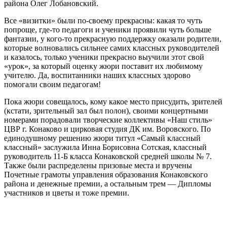
района Олег Лобановский.
Все «визитки» были по-своему прекрасны: какая то чуть
попроще, где-то педагоги и ученики проявили чуть больше
фантазии, у кого-то прекрасную поддержку оказали родители,
которые волновались сильнее самих классных руководителей
и казалось, только ученики прекрасно выучили этот свой
«урок», за который оценку жюри поставит их любимому
учителю. Да, воспитанники наших классных здорово
помогали своим педагогам!
Пока жюри совещалось, кому какое место присудить, зрителей
(кстати, зрительный зал был полон), своими концертными
номерами порадовали творческие коллективы «Наш стиль»
ЦВР г. Конаково и цирковая студия ДК им. Воровского. По
единодушному решению жюри титул «Самый классный
классный» заслужила Инна Борисовна Сотская, классный
руководитель 11-Б класса Конаковской средней школы № 7.
Также были распределены призовые места и вручены
Почетные грамоты управления образования Конаковского
района и денежные премии, а остальным трем — Дипломы
участников и цветы и тоже премии.