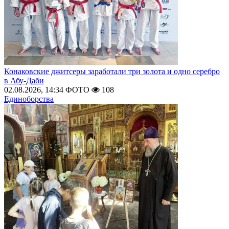
Конаковские джитсеры заработали три золота и одно серебро
в Абу-Даби
02.08.2026, 14:34
ФОТО
108
Единоборства