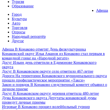
Туризм
Образование
Афиша
Город
Культура
Авто
Торговля
Опросы
Народный репортёр
Другое
Афиша
В Конаково отметят День физкультурника
Конаковский округ
Илья Аманов из Конаково стал первым в
командной гонке на «Народной регате»
Досуг
Ильин день отметили в Едимонове Конаковского
округа
Досуг
В Конаковском округе село отметило 467-летие
Дороги
На территории Конаковского муниципального округа
прошло профилактическое мероприятие «Такси»
Закон и порядок
В Конаково следственный комитет объявил о
личном приеме
Досуг
В Конаковском округе деревня отметила 480-летие
Дума Конаковского округа
Депутаты конаковской думы
проведут личные приемы
Игровые
В Конаково прошел волейбольный турнир