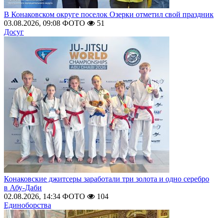
В Конаковском округе поселок Озерки отметил свой праздник
03.08.2026, 09:08
ФОТО
51
Досуг
Конаковские джитсеры заработали три золота и одно серебро
в Абу-Даби
02.08.2026, 14:34
ФОТО
104
Единоборства