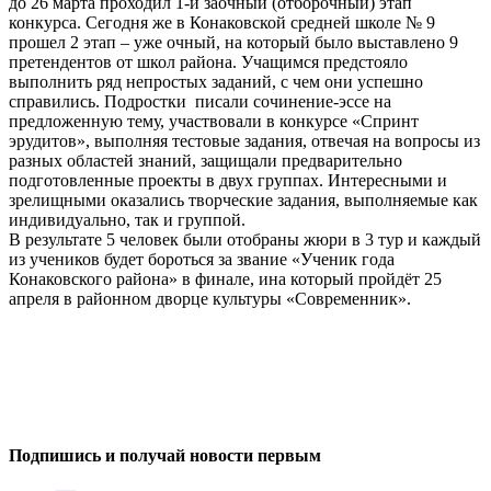
до 26 марта проходил 1-й заочный (отборочный) этап
конкурса. Сегодня же в Конаковской средней школе № 9
прошел 2 этап – уже очный, на который было выставлено 9
претендентов от школ района. Учащимся предстояло
выполнить ряд непростых заданий, с чем они успешно
справились. Подростки писали сочинение-эссе на
предложенную тему, участвовали в конкурсе «Спринт
эрудитов», выполняя тестовые задания, отвечая на вопросы из
разных областей знаний, защищали предварительно
подготовленные проекты в двух группах. Интересными и
зрелищными оказались творческие задания, выполняемые как
индивидуально, так и группой.
В результате 5 человек были отобраны жюри в 3 тур и каждый
из учеников будет бороться за звание «Ученик года
Конаковского района» в финале, ина который пройдёт 25
апреля в районном дворце культуры «Современник».
0
0
Подпишись и получай новости первым