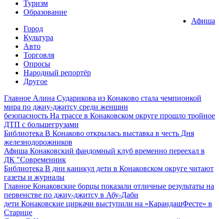
Туризм
Образование
Афиша
Город
Культура
Авто
Торговля
Опросы
Народный репортёр
Другое
Главное
Алина Сударикова из Конаково стала чемпионкой
мира по джиу-джитсу среди женщин
безопасность
На трассе в Конаковском округе прошло тройное
ДТП с большегрузами
Библиотека
В Конаково открылась выставка в честь Дня
железнодорожников
Афиша
Конаковский фандомный клуб временно переехал в
ДК "Современник
Библиотека
В дни каникул дети в Конаковском округе читают
газеты и журналы
Главное
Конаковские борцы показали отличные результаты на
первенстве по джиу-джитсу в Абу-Даби
дети
Конаковские циркачи выступили на «КарандашФесте» в
Старице