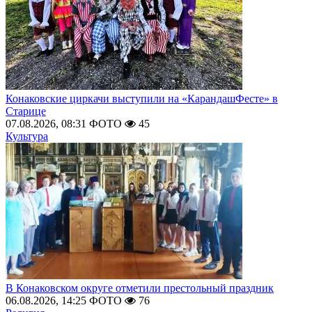
Конаковские циркачи выступили на «КарандашФесте» в
Старице
07.08.2026, 08:31
ФОТО
45
Культура
В Конаковском округе отметили престольный праздник
06.08.2026, 14:25
ФОТО
76