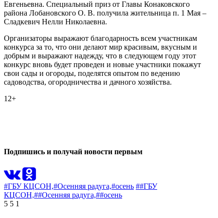
Евгеньевна. Специальный приз от Главы Конаковского
района Лобановского О. В. получила жительница п. 1 Мая –
Сладкевич Нелли Николаевна.
Организаторы выражают благодарность всем участникам
конкурса за то, что они делают мир красивым, вкусным и
добрым и выражают надежду, что в следующем году этот
конкурс вновь будет проведен и новые участники покажут
свои сады и огороды, поделятся опытом по ведению
садоводства, огородничества и дачного хозяйства.
12+
0
0
Подпишись и получай новости первым
#ГБУ КЦСОН,
#Осенняя радуга,
#осень
##ГБУ
КЦСОН,
##Осенняя радуга,
##осень
5
5
1