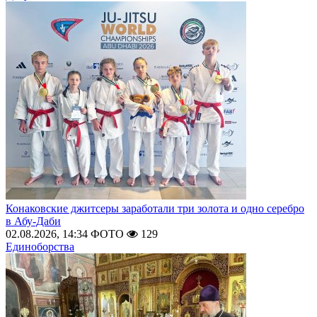
Конаковские джитсеры заработали три золота и одно серебро
в Абу-Даби
02.08.2026, 14:34
ФОТО
129
Единоборства