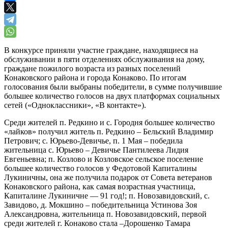
В конкурсе приняли участие граждане, находящиеся на
обслуживании в пяти отделениях обслуживания на дому,
граждане пожилого возраста из разных поселений
Конаковского района и города Конаково. По итогам
голосования были выбраны победители, в сумме получившие
большее количество голосов на двух платформах социальных
сетей («Одноклассники», «В контакте»).
Среди жителей п. Редкино и с. Городня большее количество
«лайков» получил житель п. Редкино – Бельский Владимир
Петрович; с. Юрьево-Девичье, п. 1 Мая – победила
жительница с. Юрьево – Девичье Пантилеева Лидия
Евгеньевна; п. Козлово и Козловское сельское поселение
большее количество голосов у Федотовой Капиталины
Лукиничны, она же получила подарок от Совета ветеранов
Конаковского района, как самая возрастная участница,
Капиталине Лукиничне — 91 год!; п. Новозавидовский, с.
Завидово, д. Мокшино – победительница Устинова Зоя
Александровна, жительница п. Новозавидовский, первой
среди жителей г. Конаково стала –Дорошенко Тамара