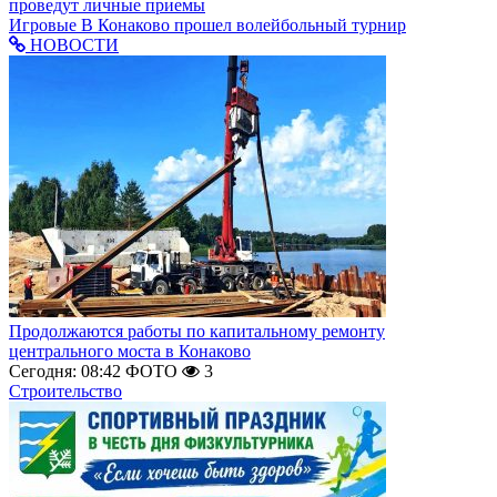
проведут личные приемы
Игровые
В Конаково прошел волейбольный турнир
НОВОСТИ
Продолжаются работы по капитальному ремонту
центрального моста в Конаково
Сегодня: 08:42
ФОТО
3
Строительство