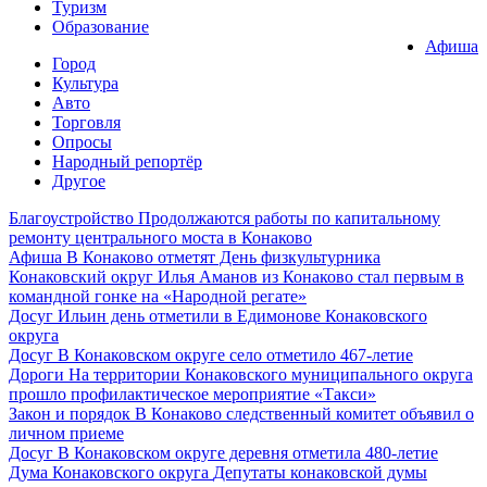
Туризм
Образование
Афиша
Город
Культура
Авто
Торговля
Опросы
Народный репортёр
Другое
Благоустройство
Продолжаются работы по капитальному
ремонту центрального моста в Конаково
Афиша
В Конаково отметят День физкультурника
Конаковский округ
Илья Аманов из Конаково стал первым в
командной гонке на «Народной регате»
Досуг
Ильин день отметили в Едимонове Конаковского
округа
Досуг
В Конаковском округе село отметило 467-летие
Дороги
На территории Конаковского муниципального округа
прошло профилактическое мероприятие «Такси»
Закон и порядок
В Конаково следственный комитет объявил о
личном приеме
Досуг
В Конаковском округе деревня отметила 480-летие
Дума Конаковского округа
Депутаты конаковской думы