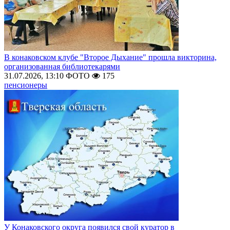
В конаковском клубе "Второе Дыхание" прошла викторина,
организованная библиотекарями
31.07.2026, 13:10
ФОТО
175
пенсионеры
У Конаковского округа появился свой куратор в