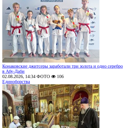
Конаковские джитсеры заработали три золота и одно серебро
в Абу-Даби
02.08.2026, 14:34
ФОТО
106
Единоборства