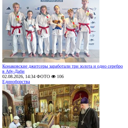
Конаковские джитсеры заработали три золота и одно серебро
в Абу-Даби
02.08.2026, 14:34
ФОТО
106
Единоборства