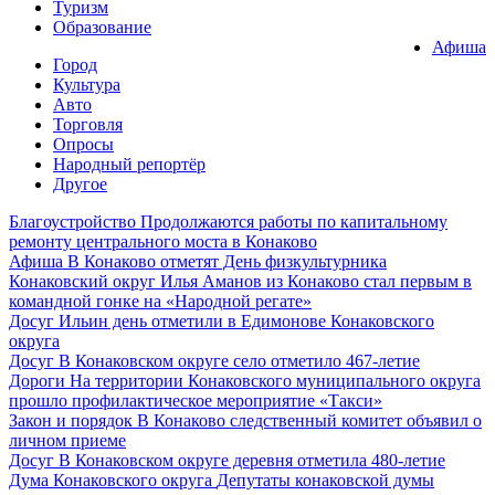
Туризм
Образование
Афиша
Город
Культура
Авто
Торговля
Опросы
Народный репортёр
Другое
Благоустройство
Продолжаются работы по капитальному
ремонту центрального моста в Конаково
Афиша
В Конаково отметят День физкультурника
Конаковский округ
Илья Аманов из Конаково стал первым в
командной гонке на «Народной регате»
Досуг
Ильин день отметили в Едимонове Конаковского
округа
Досуг
В Конаковском округе село отметило 467-летие
Дороги
На территории Конаковского муниципального округа
прошло профилактическое мероприятие «Такси»
Закон и порядок
В Конаково следственный комитет объявил о
личном приеме
Досуг
В Конаковском округе деревня отметила 480-летие
Дума Конаковского округа
Депутаты конаковской думы