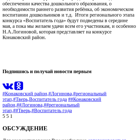
обеспечении качества дошкольного образования, о
необходимости раннего развития ребёнка, об экономическом
воспитании дошкольников и т.д. Итоги регионального этапа
конкурса «Воспитатель года» будут подведены в середине
мая, а пока мы желаем удачи всем его участникам, и особенно
Н.А.Логиновой, которая представляет на конкурсе
Конаковский район.
0
0
Подпишись и получай новости первым
#Конаковский район,
#Логинова,
#региональный
этап,
#Тверь,
Воспитатель года
##Конаковский
район,
##Логинова,
##региональный
этап,
##Тверь,
#Воспитатель года
5
5
1
ОБСУЖДЕНИЕ