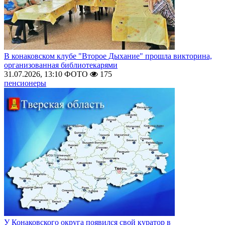
В конаковском клубе "Второе Дыхание" прошла викторина,
организованная библиотекарями
31.07.2026, 13:10
ФОТО
175
пенсионеры
У Конаковского округа появился свой куратор в