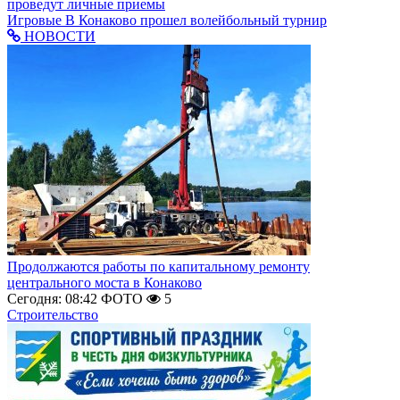
проведут личные приемы
Игровые
В Конаково прошел волейбольный турнир
НОВОСТИ
Продолжаются работы по капитальному ремонту
центрального моста в Конаково
Сегодня: 08:42
ФОТО
5
Строительство