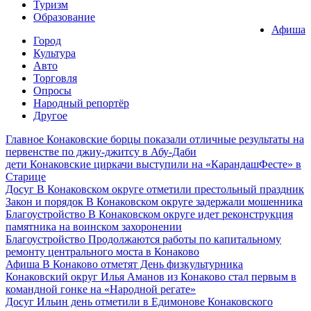
Туризм
Образование
Афиша
Город
Культура
Авто
Торговля
Опросы
Народный репортёр
Другое
Главное
Конаковские борцы показали отличные результаты на
первенстве по джиу-джитсу в Абу-Даби
дети
Конаковские циркачи выступили на «КарандашФесте» в
Старице
Досуг
В Конаковском округе отметили престольный праздник
Закон и порядок
В Конаковском округе задержали мошенника
Благоустройство
В Конаковском округе идет реконструкция
памятника на воинском захоронении
Благоустройство
Продолжаются работы по капитальному
ремонту центрального моста в Конаково
Афиша
В Конаково отметят День физкультурника
Конаковский округ
Илья Аманов из Конаково стал первым в
командной гонке на «Народной регате»
Досуг
Ильин день отметили в Едимонове Конаковского