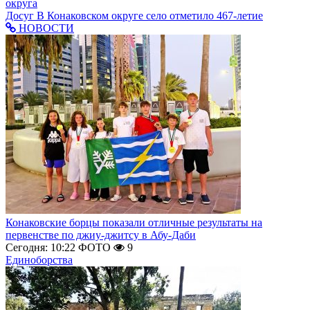
округа
Досуг
В Конаковском округе село отметило 467-летие
НОВОСТИ
Конаковские борцы показали отличные результаты на
первенстве по джиу-джитсу в Абу-Даби
Сегодня: 10:22
ФОТО
9
Единоборства