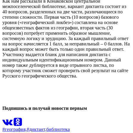
Как нам рассказали в Конаковской центральной
межпоселенческой библиотеке, вариант диктанта состоит из
40 вопросов, разделенных на две части, различающиеся по
степени сложности. Первая часть (10 вопросов) базового
уровня («географический ликбез») составлена на основе
общеизвестных фактов из географии, вторая часть (30
вопросов) потребует применить образное мышление,
системную логику и эрудицию. За каждый правильный ответ
на вопрос начисляется 1 балл, за неправильный – 0 баллов. На
каждый вопрос может быть только один правильный ответ.
Участнику выдается бланк для написания диктанта с
индивидуальным идентификационным номером. Данный
номер также дублируется в виде отрывного листка, по
которому участник сможет проверить свой результат на сайте
Русского географического общества.
0
0
Подпишись и получай новости первым
#география,
#диктант,
библиотека