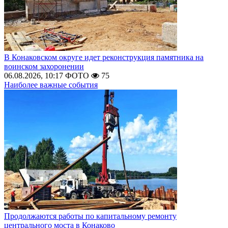
В Конаковском округе идет реконструкция памятника на
воинском захоронении
06.08.2026, 10:17
ФОТО
75
Наиболее важные события
Продолжаются работы по капитальному ремонту
центрального моста в Конаково