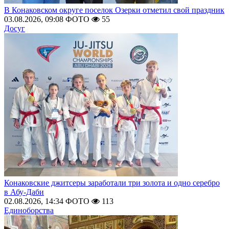
В Конаковском округе поселок Озерки отметил свой праздник
03.08.2026, 09:08
ФОТО
55
Досуг
Конаковские джитсеры заработали три золота и одно серебро
в Абу-Даби
02.08.2026, 14:34
ФОТО
113
Единоборства