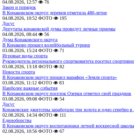
04.08.2026, 12:57
76
Закон и порядок
В Конаковском округе деревня отметила 480-летие
04.08.2026, 10:52
ФОТО
195
Досуг
Депутаты конаковской думы проведут личные приемы
04.08.2026, 08:44
56
Дума Конаковского округа
В Конаково прошел волейбольный турнир
03.08.2026, 15:24
ФОТО
71
Игровые виды спорта
Руководитель регионального спорткомитета посетил спортивн
03.08.2026, 13:18
ФОТО
82
Новости спорта
В Конаковском округе прошел марафон «Земля спорта»
03.08.2026, 11:12
ФОТО
83
Наиболее важные события
В Конаковском округе поселок Озерки отметил свой праздник
03.08.2026, 09:08
ФОТО
54
Досуг
Конаковские джитсеры заработали три золота и одно серебро в
02.08.2026, 14:34
ФОТО
111
Единоборства
В Конаковском округе воспитанники летней воскресной школы
02.08.2026, 10:56
ФОТО
67