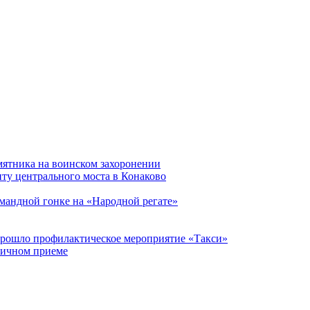
мятника на воинском захоронении
ту центрального моста в Конаково
мандной гонке на «Народной регате»
прошло профилактическое мероприятие «Такси»
личном приеме