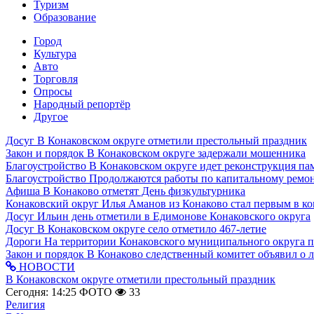
Туризм
Образование
Город
Культура
Авто
Торговля
Опросы
Народный репортёр
Другое
Досуг
В Конаковском округе отметили престольный праздник
Закон и порядок
В Конаковском округе задержали мошенника
Благоустройство
В Конаковском округе идет реконструкция па
Благоустройство
Продолжаются работы по капитальному ремон
Афиша
В Конаково отметят День физкультурника
Конаковский округ
Илья Аманов из Конаково стал первым в ко
Досуг
Ильин день отметили в Едимонове Конаковского округа
Досуг
В Конаковском округе село отметило 467-летие
Дороги
На территории Конаковского муниципального округа 
Закон и порядок
В Конаково следственный комитет объявил о 
НОВОСТИ
В Конаковском округе отметили престольный праздник
Сегодня: 14:25
ФОТО
33
Религия