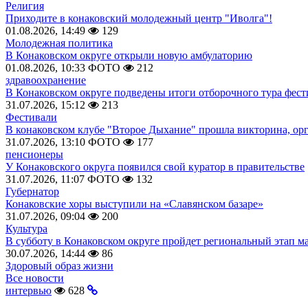
Религия
Приходите в конаковский молодежный центр "Иволга"!
01.08.2026, 14:49
129
Молодежная политика
В Конаковском округе открыли новую амбулаторию
01.08.2026, 10:33
ФОТО
212
здравоохранение
В Конаковском округе подведены итоги отборочного тура фест
31.07.2026, 15:12
213
Фестивали
В конаковском клубе "Второе Дыхание" прошла викторина, ор
31.07.2026, 13:10
ФОТО
177
пенсионеры
У Конаковского округа появился свой куратор в правительстве
31.07.2026, 11:07
ФОТО
132
Губернатор
Конаковские хоры выступили на «Славянском базаре»
31.07.2026, 09:04
200
Культура
В субботу в Конаковском округе пройдет региональный этап м
30.07.2026, 14:44
86
Здоровый образ жизни
Все новости
интервью
628