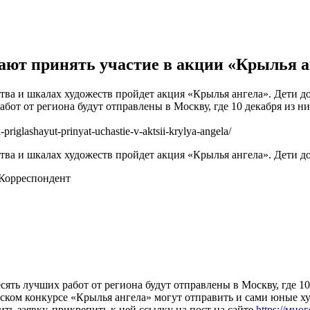
ают принять участие в акции «Крылья а
ства и шкалах художеств пройдет акция «Крылья ангела». Дети до
абот от региона будут отправлены в Москву, где 10 декабря из н
riglashayut-prinyat-uchastie-v-aktsii-krylya-angela/
тва и шкалах художеств пройдет акция «Крылья ангела». Дети до 
Корреспондент
сять лучших работ от региона будут отправлены в Москву, где 10
йском конкурсе «Крылья ангела» могут отправить и сами юные 
ить заявку, прикрепить к ней ссылку на пост на сайте
https://мно