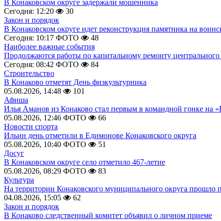
В Конаковском округе задержали мошенника
Сегодня: 12:20
30
Закон и порядок
В Конаковском округе идет реконструкция памятника на воинс
Сегодня: 10:17
ФОТО
48
Наиболее важные события
Продолжаются работы по капитальному ремонту центрального 
Сегодня: 08:42
ФОТО
84
Строительство
В Конаково отметят День физкультурника
05.08.2026, 14:48
101
Афиша
Илья Аманов из Конаково стал первым в командной гонке на «
05.08.2026, 12:46
ФОТО
66
Новости спорта
Ильин день отметили в Едимонове Конаковского округа
05.08.2026, 10:40
ФОТО
51
Досуг
В Конаковском округе село отметило 467-летие
05.08.2026, 08:29
ФОТО
83
Культура
На территории Конаковского муниципального округа прошло 
04.08.2026, 15:05
62
Закон и порядок
В Конаково следственный комитет объявил о личном приеме