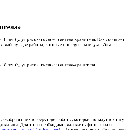
нгела»
 18 лет будут рисовать своего ангела-хранителя. Как сообщает
их выберут две работы, которые попадут в книгу-альбом
18 лет будут рисовать своего ангела-хранителя.
 декабря из них выберут две работы, которые попадут в книгу-
художники. Для этого необходимо выложить фотографию
годетные-семьи.рф/krylya_angela
. Авторы лучших работ получат