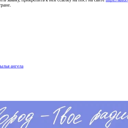
тране.
ылья ангела