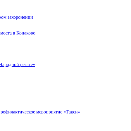
ком захоронении
моста в Конаково
Народной регате»
профилактическое мероприятие «Такси»