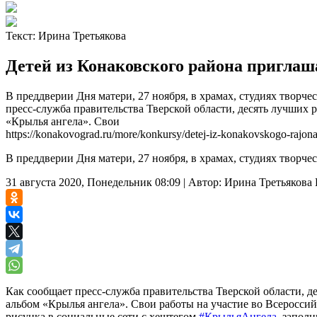
Текст:
Ирина Третьякова
Детей из Конаковского района приглаш
В преддверии Дня матери, 27 ноября, в храмах, студиях творче
пресс-служба правительства Тверской области, десять лучших р
«Крылья ангела». Свои
https://konakovograd.ru/more/konkursy/detej-iz-konakovskogo-rajona-p
В преддверии Дня матери, 27 ноября, в храмах, студиях творчес
31 августа 2020, Понедельник 08:09
|
Автор:
Ирина Третьякова
Как сообщает пресс-служба правительства Тверской области, де
альбом «Крылья ангела». Свои работы на участие во Всеросси
рисунка в социальные сети с хештегом
#КрыльяАнгела
, заполн