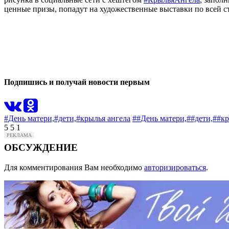
ценные призы, попадут на художественные выставки по всей с
0
0
Подпишись и получай новости первым
#День матери,
#дети,
#крылья ангела
##День матери,
##дети,
##кр
5
5
1
ОБСУЖДЕНИЕ
Для комментирования Вам необходимо
авторизироваться
.