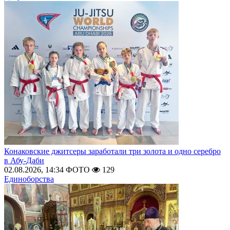
Конаковские джитсеры заработали три золота и одно серебро
в Абу-Даби
02.08.2026, 14:34
ФОТО
129
Единоборства