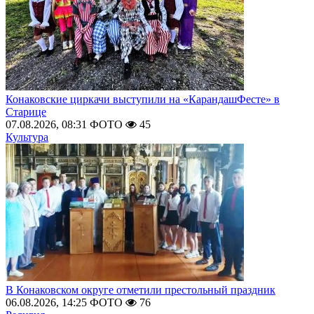
Конаковские циркачи выступили на «КарандашФесте» в
Старице
07.08.2026, 08:31
ФОТО
45
Культура
В Конаковском округе отметили престольный праздник
06.08.2026, 14:25
ФОТО
76