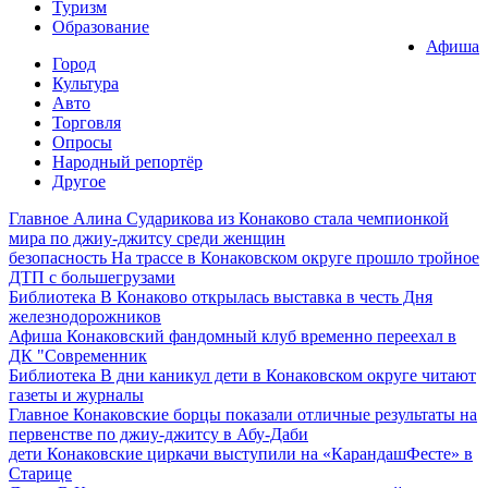
Туризм
Образование
Афиша
Город
Культура
Авто
Торговля
Опросы
Народный репортёр
Другое
Главное
Алина Сударикова из Конаково стала чемпионкой
мира по джиу-джитсу среди женщин
безопасность
На трассе в Конаковском округе прошло тройное
ДТП с большегрузами
Библиотека
В Конаково открылась выставка в честь Дня
железнодорожников
Афиша
Конаковский фандомный клуб временно переехал в
ДК "Современник
Библиотека
В дни каникул дети в Конаковском округе читают
газеты и журналы
Главное
Конаковские борцы показали отличные результаты на
первенстве по джиу-джитсу в Абу-Даби
дети
Конаковские циркачи выступили на «КарандашФесте» в
Старице