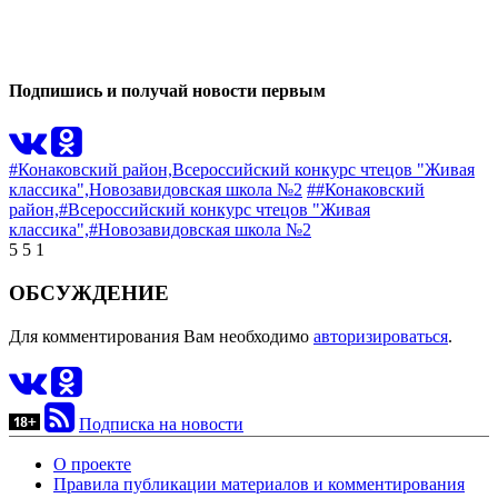
0
0
Подпишись и получай новости первым
#Конаковский район,
Всероссийский конкурс чтецов "Живая
классика",
Новозавидовская школа №2
##Конаковский
район,
#Всероссийский конкурс чтецов "Живая
классика",
#Новозавидовская школа №2
5
5
1
ОБСУЖДЕНИЕ
Для комментирования Вам необходимо
авторизироваться
.
Подписка на новости
О проекте
Правила публикации материалов и комментирования