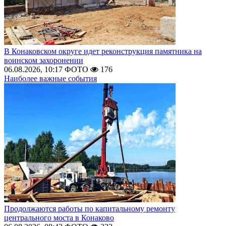
В Конаковском округе идет реконструкция памятника на
воинском захоронении
06.08.2026, 10:17
ФОТО
176
Наиболее важные события
Продолжаются работы по капитальному ремонту
центрального моста в Конаково