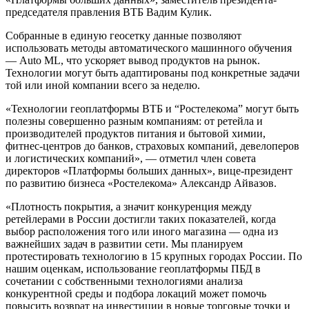
председателя правления ВТБ Вадим Кулик.
Собранные в единую геосетку данные позволяют
использовать методы автоматического машинного обучения
— Аuto ML, что ускоряет вывод продуктов на рынок.
Технологии могут быть адаптированы под конкретные задачи
той или иной компании всего за неделю.
«Технологии геоплатформы ВТБ и “Ростелекома” могут быть
полезны совершенно разным компаниям: от ретейла и
производителей продуктов питания и бытовой химии,
фитнес-центров до банков, страховых компаний, девелоперов
и логистических компаний», — отметил член совета
директоров «Платформы больших данных», вице-президент
по развитию бизнеса «Ростелекома» Александр Айвазов.
«Плотность покрытия, а значит конкуренция между
ретейлерами в России достигли таких показателей, когда
выбор расположения того или иного магазина — одна из
важнейших задач в развитии сети. Мы планируем
протестировать технологию в 15 крупных городах России. По
нашим оценкам, использование геоплатформы ПБД в
сочетании с собственными технологиями анализа
конкурентной среды и подбора локаций может помочь
повысить возврат на инвестиции в новые торговые точки и