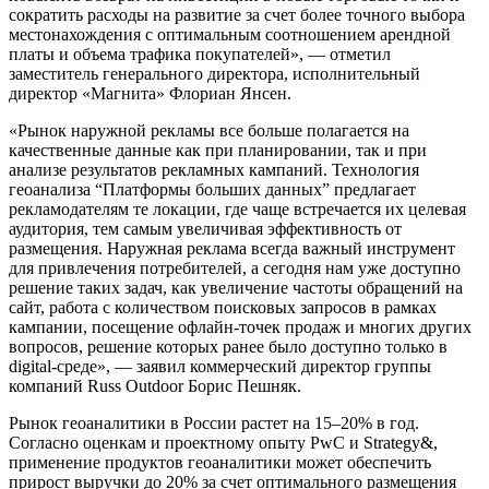
сократить расходы на развитие за счет более точного выбора
местонахождения с оптимальным соотношением арендной
платы и объема трафика покупателей», — отметил
заместитель генерального директора, исполнительный
директор «Магнита» Флориан Янсен.
«Рынок наружной рекламы все больше полагается на
качественные данные как при планировании, так и при
анализе результатов рекламных кампаний. Технология
геоанализа “Платформы больших данных” предлагает
рекламодателям те локации, где чаще встречается их целевая
аудитория, тем самым увеличивая эффективность от
размещения. Наружная реклама всегда важный инструмент
для привлечения потребителей, а сегодня нам уже доступно
решение таких задач, как увеличение частоты обращений на
сайт, работа с количеством поисковых запросов в рамках
кампании, посещение офлайн-точек продаж и многих других
вопросов, решение которых ранее было доступно только в
digital-среде», — заявил коммерческий директор группы
компаний Russ Outdoor Борис Пешняк.
Рынок геоаналитики в России растет на 15–20% в год.
Согласно оценкам и проектному опыту PwC и Strategy&,
применение продуктов геоаналитики может обеспечить
прирост выручки до 20% за счет оптимального размещения