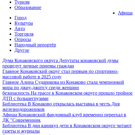
Туризм
Образование
Афиша
Город
Культура
Авто
Торговля
Опросы
Народный репортёр
Другое
Дума Конаковского округа
Депутаты конаковской думы
проведут личные приемы граждан
Главное
Конаковский округ стал первым по спортивно-
массовой работе в 2025 году
Главное
Алина Сударикова из Конаково стала чемпионкой
мира по джиу-джитсу среди женщин
безопасность
На трассе в Конаковском округе прошло тройное
ДТП с большегрузами
Библиотека
В Конаково открылась выставка в честь Дня
железнодорожников
Афиша
Конаковский фандомный клуб временно переехал в
ДК "Современник
Библиотека
В дни каникул дети в Конаковском округе читают
газеты и журналы