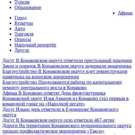
Туризм
Образование
Афиша
Город
Культура
Авто
Торговля
Опросы
Народный репортёр
Другое
Досуг
В Конаковском округе отметили престольный праздник
Закон и порядок
В Конаковском округе задержали мошенника
Благоустройство
В Конаковском округе идет реконструкция
памятника на воинском захоронении
Благоустройство
Продолжаются работы по капитальному
ремонту центрального моста в Конаково
Афиша
В Конаково отметят День физкультурника
Конаковский округ
Илья Аманов из Конаково стал первым в
командной гонке на «Народной регате»
Досуг
Ильин день отметили в Едимонове Конаковского
округа
Досуг
В Конаковском округе село отметило 467-летие
Дороги
На территории Конаковского муниципального округа
прошло профилактическое мероприятие «Такси»