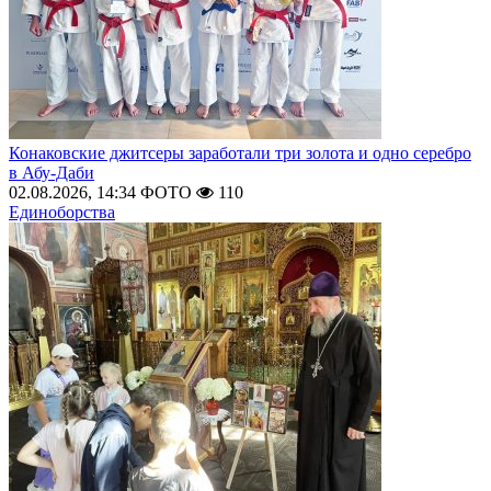
Конаковские джитсеры заработали три золота и одно серебро
в Абу-Даби
02.08.2026, 14:34
ФОТО
110
Единоборства