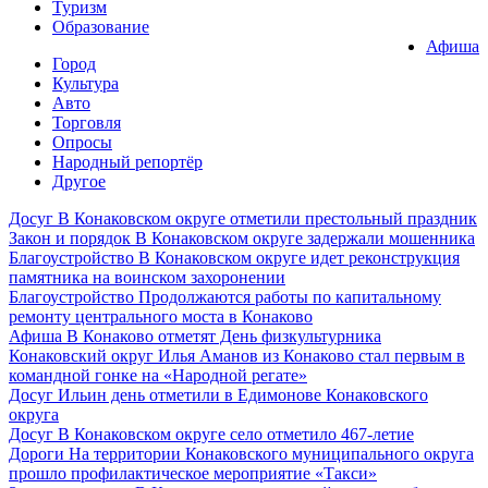
Туризм
Образование
Афиша
Город
Культура
Авто
Торговля
Опросы
Народный репортёр
Другое
Досуг
В Конаковском округе отметили престольный праздник
Закон и порядок
В Конаковском округе задержали мошенника
Благоустройство
В Конаковском округе идет реконструкция
памятника на воинском захоронении
Благоустройство
Продолжаются работы по капитальному
ремонту центрального моста в Конаково
Афиша
В Конаково отметят День физкультурника
Конаковский округ
Илья Аманов из Конаково стал первым в
командной гонке на «Народной регате»
Досуг
Ильин день отметили в Едимонове Конаковского
округа
Досуг
В Конаковском округе село отметило 467-летие
Дороги
На территории Конаковского муниципального округа
прошло профилактическое мероприятие «Такси»