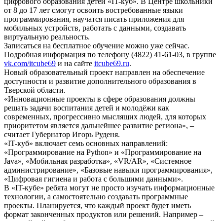
цифрового образования детей «IT-куб». В Центре школьники
от 8 до 17 лет смогут освоить востребованные языки
программирования, научатся писать приложения для
мобильных устройств, работать с данными, создавать
виртуальную реальность.
Записаться на бесплатное обучение можно уже сейчас.
Подробная информация по телефону (4822) 41-61-03, в группе
vk.com/itcube69
и на сайте
itcube69.ru
.
Новый образовательный проект направлен на обеспечение
доступности и развитие дополнительного образования в
Тверской области.
«Инновационные проекты в сфере образования должны
решать задачи воспитания детей и молодёжи как
современных, прогрессивно мыслящих людей, для которых
приоритетом является дальнейшее развитие региона», –
считает Губернатор Игорь Руденя.
«IT-куб» включает семь основных направлений:
«Программирование на Python» и «Программирование на
Java», «Мобильная разработка», «VR/AR», «Системное
администрирование», «Базовые навыки программирования»,
«Цифровая гигиена и работа с большими данными».
В «IT-кубе» ребята могут не просто изучать информационные
технологии, а самостоятельно создавать программные
проекты. Планируется, что каждый проект будет иметь
формат законченных продуктов или решений. Например –