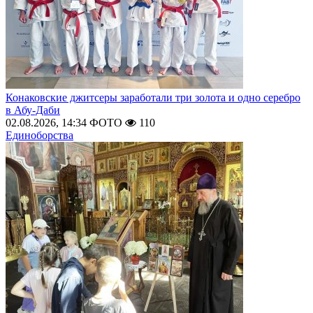
Конаковские джитсеры заработали три золота и одно серебро
в Абу-Даби
02.08.2026, 14:34
ФОТО
110
Единоборства