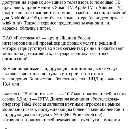
доступен на экранах домашнего телевизора (с помощью ТВ-
приставки, приложений в Smart TV, Apple TV и Android TV),
смартфоне или планшете (с помощью мобильных приложений
для Android и iOS), ноутбуке и компьютере (на видеопортале
wink.rt.ru). Также в сервисе представлены аудиокниги,
караоке, облачные игры.
ПАО «Ростелеком» — крупнейший в России
интегрированный провайдер цифровых услуг и решений,
который присутствует во всех сегментах рынка и охватывает
миллионы домохозяйств, государственных и частных
организаций.
Компания занимает лидирующие позиции на рынке услуг
высокоскоростного доступа в интернет и платного
телевидения. Количество абонентов услуг ШПД превышает
13,4 млн,
платного ТВ «Ростелекома» — 10,7 млн пользователей, из них
свыше 5,9 млн — IPTV. Дочерняя компания «Ростелекома»
оператор Tele2 Россия является крупным игроком на рынке
мобильной связи, обслуживающим более 44 млн абонентов и
лидирующим по индексу NPS (Net Promoter Score) —
готовности пользователей рекомендовать услуги компании.