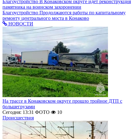
Благоустройство
В Конаковском округе идет реконструкция
памятника на воинском захоронении
Благоустройство
Продолжаются работы по капитальному
ремонту центрального моста в Конаково
НОВОСТИ
На трассе в Конаковском округе прошло тройное ДТП с
большегрузами
Сегодня: 13:31
ФОТО
10
Происшествия