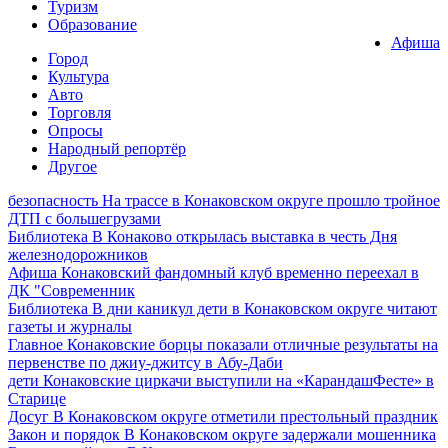
Туризм
Образование
Афиша
Город
Культура
Авто
Торговля
Опросы
Народный репортёр
Другое
безопасность
На трассе в Конаковском округе прошло тройное
ДТП с большегрузами
Библиотека
В Конаково открылась выставка в честь Дня
железнодорожников
Афиша
Конаковский фандомный клуб временно переехал в
ДК "Современник
Библиотека
В дни каникул дети в Конаковском округе читают
газеты и журналы
Главное
Конаковские борцы показали отличные результаты на
первенстве по джиу-джитсу в Абу-Даби
дети
Конаковские циркачи выступили на «КарандашФесте» в
Старице
Досуг
В Конаковском округе отметили престольный праздник
Закон и порядок
В Конаковском округе задержали мошенника