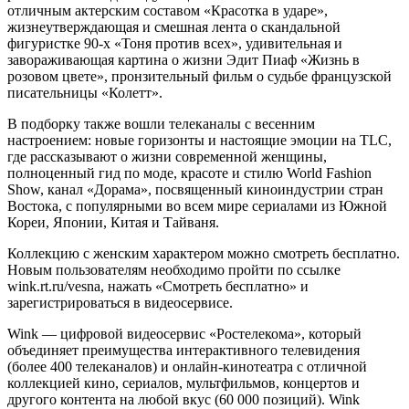
отличным актерским составом «Красотка в ударе»,
жизнеутверждающая и смешная лента о скандальной
фигуристке 90-х «Тоня против всех», удивительная и
завораживающая картина о жизни Эдит Пиаф «Жизнь в
розовом цвете», пронзительный фильм о судьбе французской
писательницы «Колетт».
В подборку также вошли телеканалы с весенним
настроением: новые горизонты и настоящие эмоции на TLC,
где рассказывают о жизни современной женщины,
полноценный гид по моде, красоте и стилю World Fashion
Show, канал «Дорама», посвященный киноиндустрии стран
Востока, с популярными во всем мире сериалами из Южной
Кореи, Японии, Китая и Тайваня.
Коллекцию с женским характером можно смотреть бесплатно.
Новым пользователям необходимо пройти по ссылке
wink.rt.ru/vesna, нажать «Смотреть бесплатно» и
зарегистрироваться в видеосервисе.
Wink — цифровой видеосервис «Ростелекома», который
объединяет преимущества интерактивного телевидения
(более 400 телеканалов) и онлайн-кинотеатра с отличной
коллекцией кино, сериалов, мультфильмов, концертов и
другого контента на любой вкус (60 000 позиций). Wink