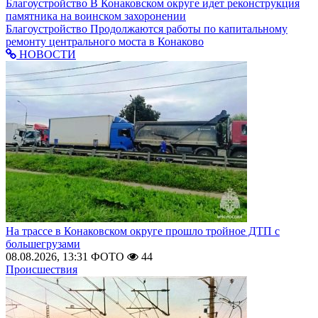
Благоустройство
В Конаковском округе идет реконструкция
памятника на воинском захоронении
Благоустройство
Продолжаются работы по капитальному
ремонту центрального моста в Конаково
НОВОСТИ
На трассе в Конаковском округе прошло тройное ДТП с
большегрузами
08.08.2026, 13:31
ФОТО
44
Происшествия