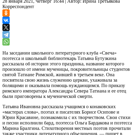
28 января 2021, Четверг 16:44
|
Автор:
Ирина Третьякова
Корреспондент
На заседании школьного литературного клуба «Свеча»
поэтесса и школьный библиотекарь Татьяна Бутузкина
рассказала об истории этого праздника, название которого
произошло от имени мученицы, покровительницы студентов
святой Татиане Римской, жившей в третьем веке. Она
посвятила свою жизнь служению церкви, ухаживала за
болящими и оказывала помощь нуждающимся. По приказу
римского императора Александра Севера Татиана и ее отец
были приговорены к мученической смерти.
Татьяна Ивановна рассказала учащимся о конаковских
«мастерах слова», поэтах и писателях Борисе Осипове и
Юрии Красавине, познакомила с их творчеством. Свои стихи
и песни исполнили бард, поэтесса Ольга Бардакова и поэтесса
Марина Бралгина. Стихотворения местных поэтов прочитали
также участники литературного объединения. — пишет в