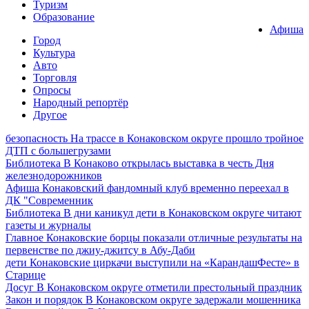
Туризм
Образование
Афиша
Город
Культура
Авто
Торговля
Опросы
Народный репортёр
Другое
безопасность
На трассе в Конаковском округе прошло тройное
ДТП с большегрузами
Библиотека
В Конаково открылась выставка в честь Дня
железнодорожников
Афиша
Конаковский фандомный клуб временно переехал в
ДК "Современник
Библиотека
В дни каникул дети в Конаковском округе читают
газеты и журналы
Главное
Конаковские борцы показали отличные результаты на
первенстве по джиу-джитсу в Абу-Даби
дети
Конаковские циркачи выступили на «КарандашФесте» в
Старице
Досуг
В Конаковском округе отметили престольный праздник
Закон и порядок
В Конаковском округе задержали мошенника