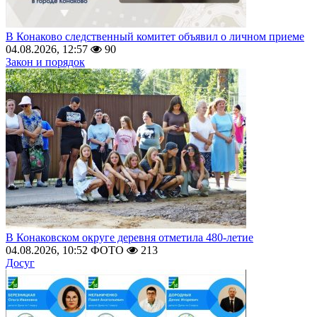
В Конаково следственный комитет объявил о личном приеме
04.08.2026, 12:57
90
Закон и порядок
В Конаковском округе деревня отметила 480-летие
04.08.2026, 10:52
ФОТО
213
Досуг