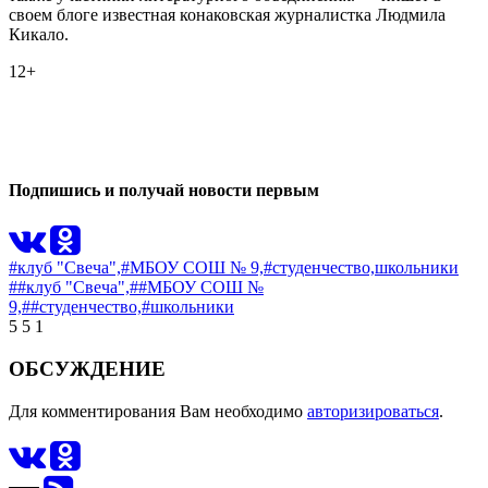
своем блоге известная конаковская журналистка Людмила
Кикало.
12+
0
0
Подпишись и получай новости первым
#клуб "Свеча",
#МБОУ СОШ № 9,
#студенчество,
школьники
##клуб "Свеча",
##МБОУ СОШ №
9,
##студенчество,
#школьники
5
5
1
ОБСУЖДЕНИЕ
Для комментирования Вам необходимо
авторизироваться
.