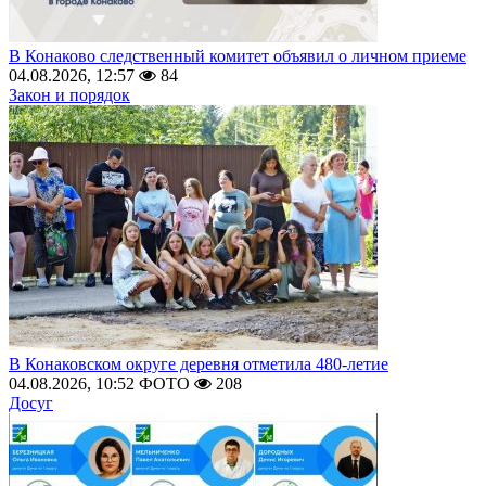
В Конаково следственный комитет объявил о личном приеме
04.08.2026, 12:57
84
Закон и порядок
В Конаковском округе деревня отметила 480-летие
04.08.2026, 10:52
ФОТО
208
Досуг