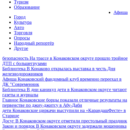
Туризм
Образование
Афиша
Город
Культура
Авто
Торговля
Опросы
Народный репортёр
Другое
безопасность
На трассе в Конаковском округе прошло тройное
ДТП с большегрузами
Библиотека
В Конаково открылась выставка в честь Дня
железнодорожников
Афиша
Конаковский фандомный клуб временно переехал в
ДК "Современник
Библиотека
В дни каникул дети в Конаковском округе читают
газеты и журналы
Главное
Конаковские борцы показали отличные результаты на
первенстве по джиу-джитсу в Абу-Даби
дети
Конаковские циркачи выступили на «КарандашФесте» в
Старице
Досуг
В Конаковском округе отметили престольный праздник
Закон и порядок
В Конаковском округе задержали мошенника