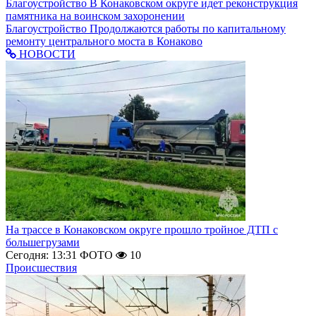
Благоустройство
В Конаковском округе идет реконструкция
памятника на воинском захоронении
Благоустройство
Продолжаются работы по капитальному
ремонту центрального моста в Конаково
НОВОСТИ
На трассе в Конаковском округе прошло тройное ДТП с
большегрузами
Сегодня: 13:31
ФОТО
10
Происшествия