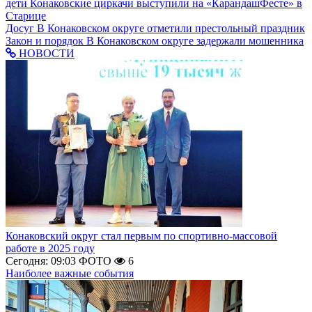
дети
Конаковские циркачи выступили на «КарандашФесте» в
Старице
Досуг
В Конаковском округе отметили престольный праздник
Закон и порядок
В Конаковском округе задержали мошенника
НОВОСТИ
Конаковский округ стал первым по спортивно-массовой
работе в 2025 году
Сегодня: 09:03
ФОТО
6
Наиболее важные события