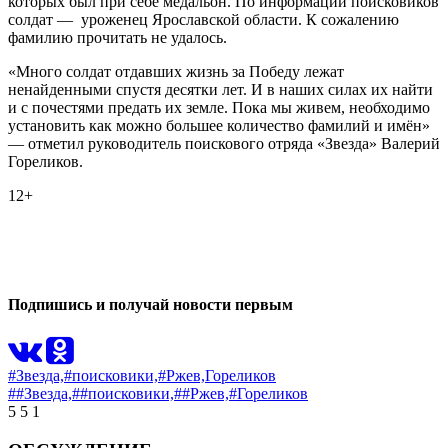
которых был при себе медальон. По информации поисковиков
солдат — уроженец Ярославской области. К сожалению
фамилию прочитать не удалось.
«Много солдат отдавших жизнь за Победу лежат
ненайденными спустя десятки лет. И в наших силах их найти
и с почестями предать их земле. Пока мы живем, необходимо
установить как можно большее количество фамилий и имён»
— отметил руководитель поискового отряда «Звезда» Валерий
Гореликов.
12+
0
0
Подпишись и получай новости первым
#Звезда,
#поисковики,
#Ржев,
Гореликов
##Звезда,
##поисковики,
##Ржев,
#Гореликов
5
5
1