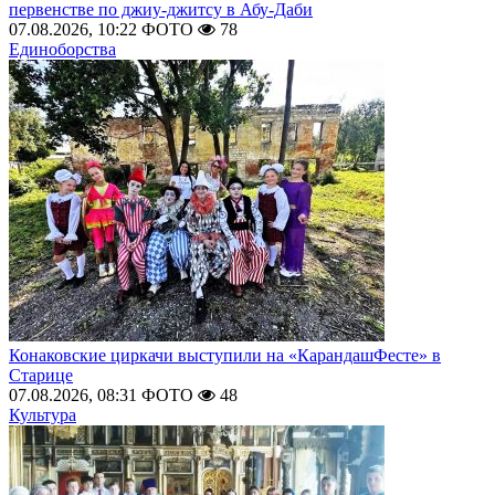
первенстве по джиу-джитсу в Абу-Даби
07.08.2026, 10:22
ФОТО
78
Единоборства
Конаковские циркачи выступили на «КарандашФесте» в
Старице
07.08.2026, 08:31
ФОТО
48
Культура