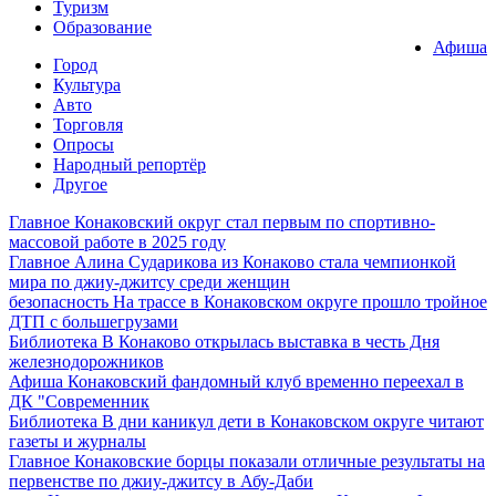
Туризм
Образование
Афиша
Город
Культура
Авто
Торговля
Опросы
Народный репортёр
Другое
Главное
Конаковский округ стал первым по спортивно-
массовой работе в 2025 году
Главное
Алина Сударикова из Конаково стала чемпионкой
мира по джиу-джитсу среди женщин
безопасность
На трассе в Конаковском округе прошло тройное
ДТП с большегрузами
Библиотека
В Конаково открылась выставка в честь Дня
железнодорожников
Афиша
Конаковский фандомный клуб временно переехал в
ДК "Современник
Библиотека
В дни каникул дети в Конаковском округе читают
газеты и журналы
Главное
Конаковские борцы показали отличные результаты на
первенстве по джиу-джитсу в Абу-Даби