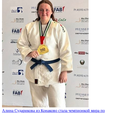
Алина Сударикова из Конаково стала чемпионкой мира по