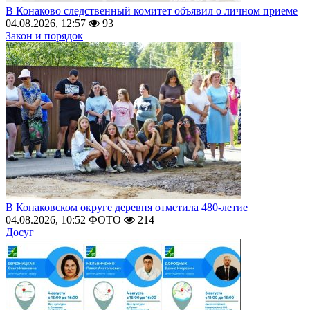
В Конаково следственный комитет объявил о личном приеме
04.08.2026, 12:57
93
Закон и порядок
В Конаковском округе деревня отметила 480-летие
04.08.2026, 10:52
ФОТО
214
Досуг