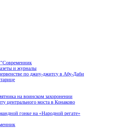
 "Современник
газеты и журналы
первенстве по джиу-джитсу в Абу-Даби
Старице
мятника на воинском захоронении
ту центрального моста в Конаково
мандной гонке на «Народной регате»
еменник