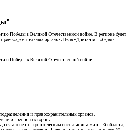
ды"
етию Победы в Великой Отечественной войне. В регионе будет
 и правоохранительных органов. Цель «Диктанта Победы» –
летию Победы в Великой Отечественной войне.
х подразделений и правоохранительных органов.
учению военной истории.
ы, связанное с патриотическим воспитанием жителей области,
солдату, в торжественной церемонии открытия которого 30