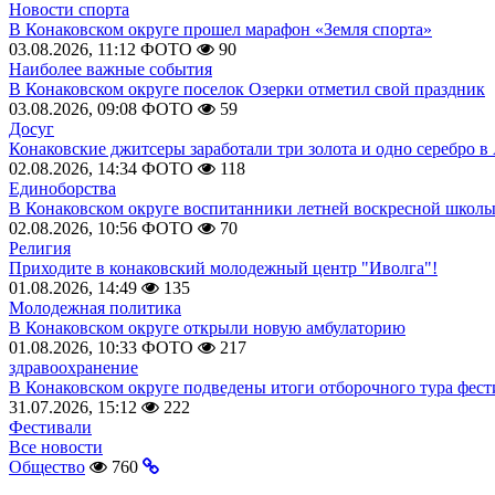
Новости спорта
В Конаковском округе прошел марафон «Земля спорта»
03.08.2026, 11:12
ФОТО
90
Наиболее важные события
В Конаковском округе поселок Озерки отметил свой праздник
03.08.2026, 09:08
ФОТО
59
Досуг
Конаковские джитсеры заработали три золота и одно серебро в
02.08.2026, 14:34
ФОТО
118
Единоборства
В Конаковском округе воспитанники летней воскресной школы
02.08.2026, 10:56
ФОТО
70
Религия
Приходите в конаковский молодежный центр "Иволга"!
01.08.2026, 14:49
135
Молодежная политика
В Конаковском округе открыли новую амбулаторию
01.08.2026, 10:33
ФОТО
217
здравоохранение
В Конаковском округе подведены итоги отборочного тура фест
31.07.2026, 15:12
222
Фестивали
Все новости
Общество
760