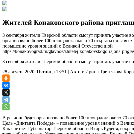
Жителей Конаковского района приглаш
3 сентября жители Тверской области смогут принять участие 
организовано более 100 площадок: около 70 открытых для все
повышение уровня знаний о Великой Отечественной
https://konakovograd.ru/glavnoe/zhitelej-konakovskogo-rajona-prigla
3 сентября жители Тверской области смогут принять участие 
28 августа 2020, Пятница 13:51
|
Автор:
Ирина Третьякова
Корр
В регионе будет организовано более 100 площадок: около 70 о
Цель «Диктанта Победы» – повышение уровня знаний о Велик
Как считает Губернатор Тверской области Игорь Руденя, сохра
тверской молодежи. Увековечению памяти о героях Великой О