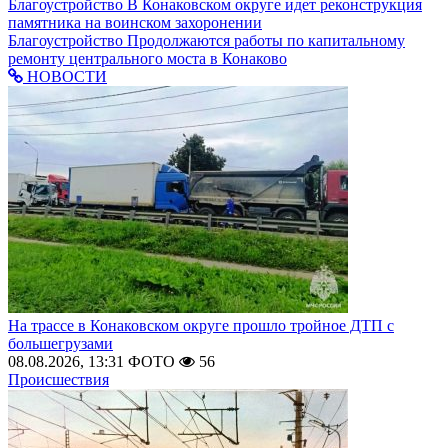
Благоустройство
В Конаковском округе идет реконструкция
памятника на воинском захоронении
Благоустройство
Продолжаются работы по капитальному
ремонту центрального моста в Конаково
НОВОСТИ
На трассе в Конаковском округе прошло тройное ДТП с
большегрузами
08.08.2026, 13:31
ФОТО
56
Происшествия