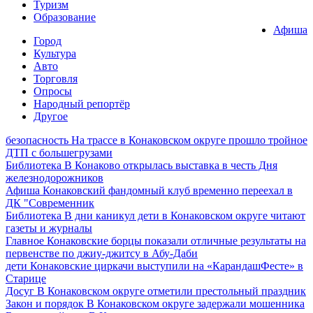
Туризм
Образование
Афиша
Город
Культура
Авто
Торговля
Опросы
Народный репортёр
Другое
безопасность
На трассе в Конаковском округе прошло тройное
ДТП с большегрузами
Библиотека
В Конаково открылась выставка в честь Дня
железнодорожников
Афиша
Конаковский фандомный клуб временно переехал в
ДК "Современник
Библиотека
В дни каникул дети в Конаковском округе читают
газеты и журналы
Главное
Конаковские борцы показали отличные результаты на
первенстве по джиу-джитсу в Абу-Даби
дети
Конаковские циркачи выступили на «КарандашФесте» в
Старице
Досуг
В Конаковском округе отметили престольный праздник
Закон и порядок
В Конаковском округе задержали мошенника