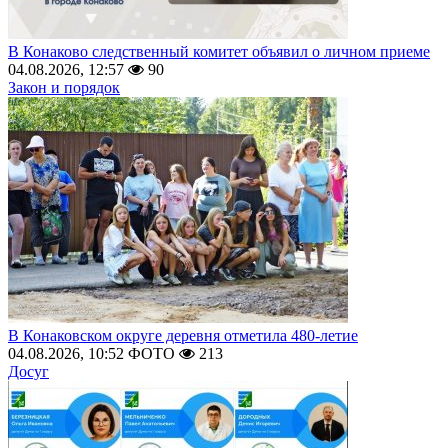
В Конаково следственный комитет объявил о личном приеме
04.08.2026, 12:57
90
Закон и порядок
В Конаковском округе деревня отметила 480-летие
04.08.2026, 10:52
ФОТО
213
Досуг