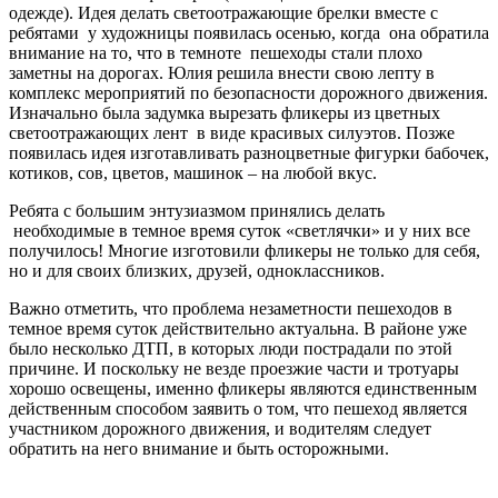
одежде). Идея делать светоотражающие брелки вместе с
ребятами у художницы появилась осенью, когда она обратила
внимание на то, что в темноте пешеходы стали плохо
заметны на дорогах. Юлия решила внести свою лепту в
комплекс мероприятий по безопасности дорожного движения.
Изначально была задумка вырезать фликеры из цветных
светоотражающих лент в виде красивых силуэтов. Позже
появилась идея изготавливать разноцветные фигурки бабочек,
котиков, сов, цветов, машинок – на любой вкус.
Ребята с большим энтузиазмом принялись делать
необходимые в темное время суток «светлячки» и у них все
получилось! Многие изготовили фликеры не только для себя,
но и для своих близких, друзей, одноклассников.
Важно отметить, что проблема незаметности пешеходов в
темное время суток действительно актуальна. В районе уже
было несколько ДТП, в которых люди пострадали по этой
причине. И поскольку не везде проезжие части и тротуары
хорошо освещены, именно фликеры являются единственным
действенным способом заявить о том, что пешеход является
участником дорожного движения, и водителям следует
обратить на него внимание и быть осторожными.
0