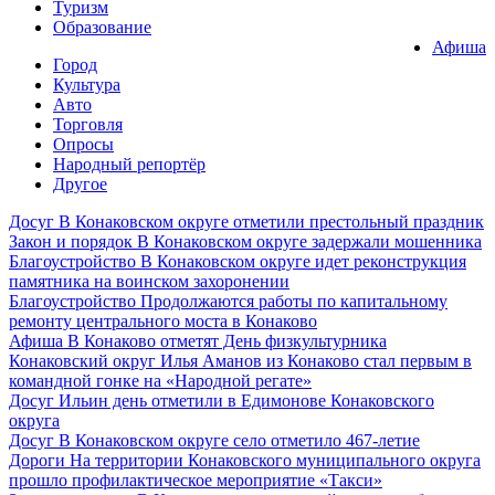
Туризм
Образование
Афиша
Город
Культура
Авто
Торговля
Опросы
Народный репортёр
Другое
Досуг
В Конаковском округе отметили престольный праздник
Закон и порядок
В Конаковском округе задержали мошенника
Благоустройство
В Конаковском округе идет реконструкция
памятника на воинском захоронении
Благоустройство
Продолжаются работы по капитальному
ремонту центрального моста в Конаково
Афиша
В Конаково отметят День физкультурника
Конаковский округ
Илья Аманов из Конаково стал первым в
командной гонке на «Народной регате»
Досуг
Ильин день отметили в Едимонове Конаковского
округа
Досуг
В Конаковском округе село отметило 467-летие
Дороги
На территории Конаковского муниципального округа
прошло профилактическое мероприятие «Такси»