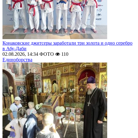
Конаковские джитсеры заработали три золота и одно серебро
в Абу-Даби
02.08.2026, 14:34
ФОТО
110
Единоборства