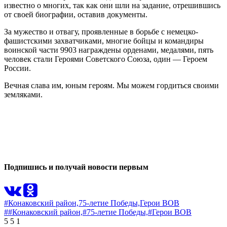
известно о многих, так как они шли на задание, отрешившись
от своей биографии, оставив документы.
За мужество и отвагу, проявленные в борьбе с немецко-
фашистскими захватчиками, многие бойцы и командиры
воинской части 9903 награждены орденами, медалями, пять
человек стали Героями Советского Союза, один — Героем
России.
Вечная слава им, юным героям. Мы можем гордиться своими
земляками.
1
0
Подпишись и получай новости первым
#Конаковский район,
75-летие Победы,
Герои ВОВ
##Конаковский район,
#75-летие Победы,
#Герои ВОВ
5
5
1