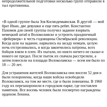
непродолжительной подготовки несколько групп отправили в
тыл противника.
«В одной группе была Зоя Космодемьянская. В другой — мой
брат Иван, две девушки и еще пять ребят. Константин
Пахомов для своей группы получил задание взорвать
немецкий штаб в Волоколамске и устроить праздничный
«фейерверк» в честь годовщины Октябрьской революции.
Когда шли на задание, нарвались на засаду немцев, целую
ночь отстреливались, и когда закончились патроны, всех
бойцов взяли в плен. Их пытали, но никто ничего не сказал и
никого не предал. После пыток их сначала расстреляли, а
затем повесили на площади Волоколамска — всем им было по
18 — 20 лет.
Для устрашения жителей Волоколамска они висели 52 дня и
были похоронены, когда наши войска освободили
Волоколамск, на том же месте, где и были повешены. В 1960
году их перезахоронили в городском парке, где поставлен
памятник. Все восемь человек были посмертно награждены
орденом Ленина.