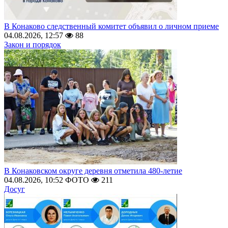
В Конаково следственный комитет объявил о личном приеме
04.08.2026, 12:57
88
Закон и порядок
В Конаковском округе деревня отметила 480-летие
04.08.2026, 10:52
ФОТО
211
Досуг