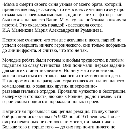
-Мама о смерти своего сына узнала от моего брата, который,
придя из школы, рассказал, что им в классе читали газету про
отважных героев-комсомольцев, один из них на фотографии
был похож на нашего Ваню. Мама тут же побежала в школу за
газетой. Это оказалось правдой,- рассказала сестра
И.А.Манёнкова Мария Александровна Румянцева.
Некоторые считают, что эти две девушки и шесть парней не
успели совершить ничего героического, они только добрались
до линии фронта. Я считаю, что это не так.
Молодые ребята были готовы к любым трудностям, к любым
подвигам во славу Отечества! Они понимали: первое задание
для многих станет последним. Но ни у кого не возникло
мысли отказаться от столь сложного и ответственного дела.
На допросах они не раскрыли стратегических планов нашего
командования, о заданиях других диверсионно-
разведывательные отрядов. Проявили мужество и бесстрашие,
выдержку и стойкость, любовь к Родине, родной земле. Эти
герои своим подвигом порождали новых героев.
Патриотизм проявлялся как цепная реакция. Из двух тысяч
бойцов личного состава в/ч 9903 погиб 951 человек. После
смерти некоторых не осталось ни могил, ни памятников.
Больше того и горше того — до сих пор почти ничего не