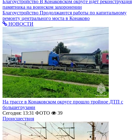
Благоустройство
В Конаковском округе идет реконструкция
памятника на воинском захоронении
Благоустройство
Продолжаются работы по капитальному
ремонту центрального моста в Конаково
НОВОСТИ
На трассе в Конаковском округе прошло тройное ДТП с
большегрузами
Сегодня: 13:31
ФОТО
39
Происшествия