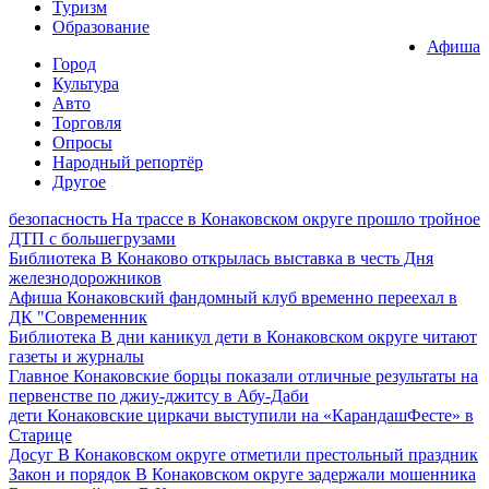
Туризм
Образование
Афиша
Город
Культура
Авто
Торговля
Опросы
Народный репортёр
Другое
безопасность
На трассе в Конаковском округе прошло тройное
ДТП с большегрузами
Библиотека
В Конаково открылась выставка в честь Дня
железнодорожников
Афиша
Конаковский фандомный клуб временно переехал в
ДК "Современник
Библиотека
В дни каникул дети в Конаковском округе читают
газеты и журналы
Главное
Конаковские борцы показали отличные результаты на
первенстве по джиу-джитсу в Абу-Даби
дети
Конаковские циркачи выступили на «КарандашФесте» в
Старице
Досуг
В Конаковском округе отметили престольный праздник
Закон и порядок
В Конаковском округе задержали мошенника