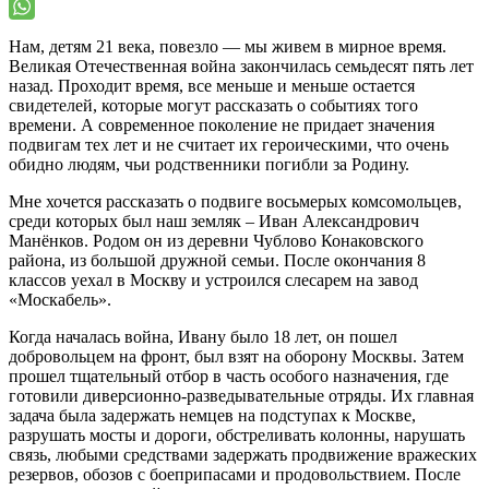
Нам, детям 21 века, повезло — мы живем в мирное время.
Великая Отечественная война закончилась семьдесят пять лет
назад. Проходит время, все меньше и меньше остается
свидетелей, которые могут рассказать о событиях того
времени. А современное поколение не придает значения
подвигам тех лет и не считает их героическими, что очень
обидно людям, чьи родственники погибли за Родину.
Мне хочется рассказать о подвиге восьмерых комсомольцев,
среди которых был наш земляк – Иван Александрович
Манёнков. Родом он из деревни Чублово Конаковского
района, из большой дружной семьи. После окончания 8
классов уехал в Москву и устроился слесарем на завод
«Москабель».
Когда началась война, Ивану было 18 лет, он пошел
добровольцем на фронт, был взят на оборону Москвы. Затем
прошел тщательный отбор в часть особого назначения, где
готовили диверсионно-разведывательные отряды. Их главная
задача была задержать немцев на подступах к Москве,
разрушать мосты и дороги, обстреливать колонны, нарушать
связь, любыми средствами задержать продвижение вражеских
резервов, обозов с боеприпасами и продовольствием. После