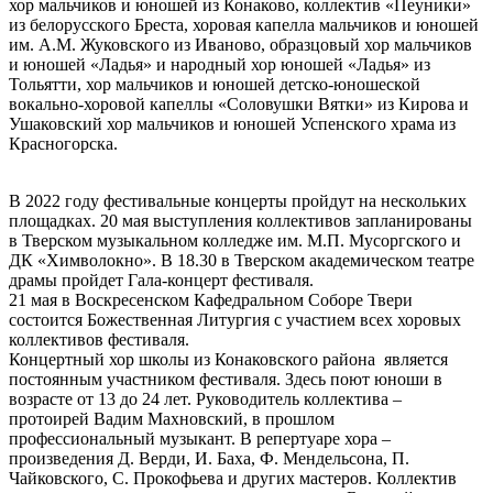
хор мальчиков и юношей из Конаково, коллектив «Пеуники»
из белорусского Бреста, хоровая капелла мальчиков и юношей
им. А.М. Жуковского из Иваново, образцовый хор мальчиков
и юношей «Ладья» и народный хор юношей «Ладья» из
Тольятти, хор мальчиков и юношей детско-юношеской
вокально-хоровой капеллы «Соловушки Вятки» из Кирова и
Ушаковский хор мальчиков и юношей Успенского храма из
Красногорска.
В 2022 году фестивальные концерты пройдут на нескольких
площадках. 20 мая выступления коллективов запланированы
в Тверском музыкальном колледже им. М.П. Мусоргского и
ДК «Химволокно». В 18.30 в Тверском академическом театре
драмы пройдет Гала-концерт фестиваля.
21 мая в Воскресенском Кафедральном Соборе Твери
состоится Божественная Литургия с участием всех хоровых
коллективов фестиваля.
Концертный хор школы из Конаковского района является
постоянным участником фестиваля. Здесь поют юноши в
возрасте от 13 до 24 лет. Руководитель коллектива –
протоирей Вадим Махновский, в прошлом
профессиональный музыкант. В репертуаре хора –
произведения Д. Верди, И. Баха, Ф. Мендельсона, П.
Чайковского, С. Прокофьева и других мастеров. Коллектив