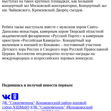
выступал на таких крупных площадках, как Большой
концертный зал Московской консерватории, Концертный зал
им. Чайковского, Кремлевский Дворец съездов.
Ребята также выступали вместе с мужским хором Свято-
Данилова монастыря, камерным хором Тверской областной
академической филармонии «Русский Партес» и камерным
оркестром «Российская Камерата». Концертный хор
мальчиков и юношей из Конаково – постоянный участник
Детского хора России и Сводного хора Русской Православной
Церкви. Коллектив неоднократно получал награды на
международных и всероссийских хоровых конкурсах.
0
0
Подпишись и получай новости первым
ДК "Современник",
Конаковоский район,
хоровой
собор,
ХШМиЮ
#ДК "Современник",
#Конаковоский