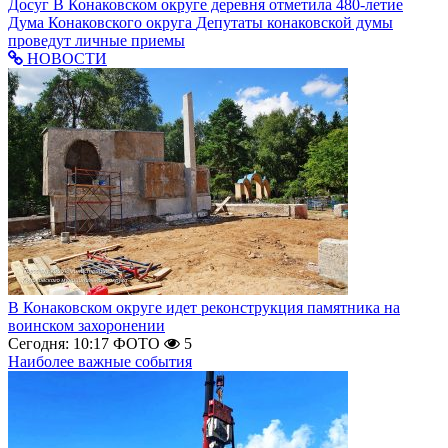
Досуг
В Конаковском округе деревня отметила 480-летие
Дума Конаковского округа
Депутаты конаковской думы
проведут личные приемы
НОВОСТИ
В Конаковском округе идет реконструкция памятника на
воинском захоронении
Сегодня: 10:17
ФОТО
5
Наиболее важные события