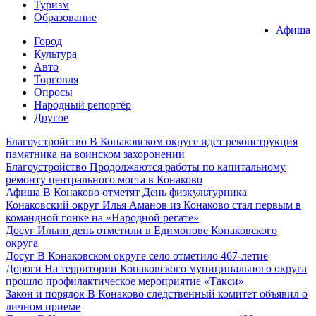
Туризм
Образование
Афиша
Город
Культура
Авто
Торговля
Опросы
Народный репортёр
Другое
Благоустройство
В Конаковском округе идет реконструкция
памятника на воинском захоронении
Благоустройство
Продолжаются работы по капитальному
ремонту центрального моста в Конаково
Афиша
В Конаково отметят День физкультурника
Конаковский округ
Илья Аманов из Конаково стал первым в
командной гонке на «Народной регате»
Досуг
Ильин день отметили в Едимонове Конаковского
округа
Досуг
В Конаковском округе село отметило 467-летие
Дороги
На территории Конаковского муниципального округа
прошло профилактическое мероприятие «Такси»
Закон и порядок
В Конаково следственный комитет объявил о
личном приеме