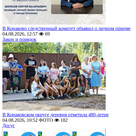
В Конаково следственный комитет объявил о личном приеме
04.08.2026, 12:57
69
Закон и порядок
В Конаковском округе деревня отметила 480-летие
04.08.2026, 10:52
ФОТО
182
Досуг