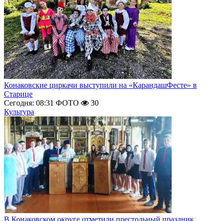
Конаковские циркачи выступили на «КарандашФесте» в
Старице
Сегодня: 08:31
ФОТО
30
Культура
В Конаковском округе отметили престольный праздник