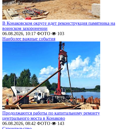
В Конаковском округе идет реконструкция памятника на
воинском захоронении
06.08.2026, 10:17
ФОТО
103
Наиболее важные события
Продолжаются работы по капитальному ремонту
центрального моста в Конаково
06.08.2026, 08:42
ФОТО
143
Строительство