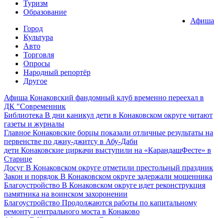
Туризм
Образование
Афиша
Город
Культура
Авто
Торговля
Опросы
Народный репортёр
Другое
Афиша
Конаковский фандомный клуб временно переехал в
ДК "Современник
Библиотека
В дни каникул дети в Конаковском округе читают
газеты и журналы
Главное
Конаковские борцы показали отличные результаты на
первенстве по джиу-джитсу в Абу-Даби
дети
Конаковские циркачи выступили на «КарандашФесте» в
Старице
Досуг
В Конаковском округе отметили престольный праздник
Закон и порядок
В Конаковском округе задержали мошенника
Благоустройство
В Конаковском округе идет реконструкция
памятника на воинском захоронении
Благоустройство
Продолжаются работы по капитальному
ремонту центрального моста в Конаково