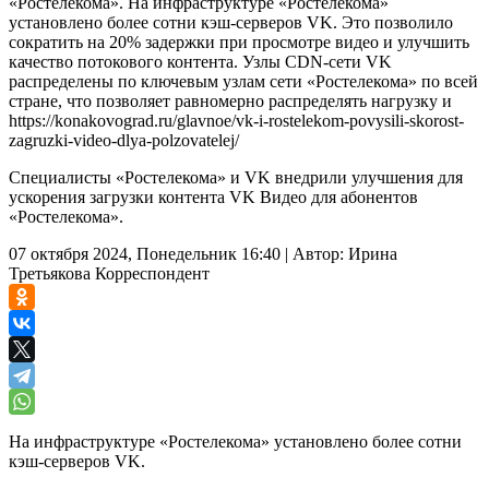
«Ростелекома». На инфраструктуре «Ростелекома»
установлено более сотни кэш-серверов VK. Это позволило
сократить на 20% задержки при просмотре видео и улучшить
качество потокового контента. Узлы CDN-сети VK
распределены по ключевым узлам сети «Ростелекома» по всей
стране, что позволяет равномерно распределять нагрузку и
https://konakovograd.ru/glavnoe/vk-i-rostelekom-povysili-skorost-
zagruzki-video-dlya-polzovatelej/
Специалисты «Ростелекома» и VK внедрили улучшения для
ускорения загрузки контента VK Видео для абонентов
«Ростелекома».
07 октября 2024, Понедельник 16:40
|
Автор:
Ирина
Третьякова
Корреспондент
На инфраструктуре «Ростелекома» установлено более сотни
кэш-серверов VK.