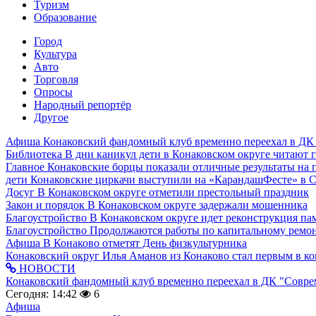
Туризм
Образование
Город
Культура
Авто
Торговля
Опросы
Народный репортёр
Другое
Афиша
Конаковский фандомный клуб временно переехал в ДК
Библиотека
В дни каникул дети в Конаковском округе читают 
Главное
Конаковские борцы показали отличные результаты на 
дети
Конаковские циркачи выступили на «КарандашФесте» в 
Досуг
В Конаковском округе отметили престольный праздник
Закон и порядок
В Конаковском округе задержали мошенника
Благоустройство
В Конаковском округе идет реконструкция па
Благоустройство
Продолжаются работы по капитальному ремон
Афиша
В Конаково отметят День физкультурника
Конаковский округ
Илья Аманов из Конаково стал первым в ко
НОВОСТИ
Конаковский фандомный клуб временно переехал в ДК "Совр
Сегодня: 14:42
6
Афиша