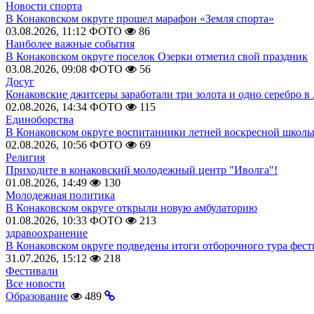
Новости спорта
В Конаковском округе прошел марафон «Земля спорта»
03.08.2026, 11:12
ФОТО
86
Наиболее важные события
В Конаковском округе поселок Озерки отметил свой праздник
03.08.2026, 09:08
ФОТО
56
Досуг
Конаковские джитсеры заработали три золота и одно серебро в
02.08.2026, 14:34
ФОТО
115
Единоборства
В Конаковском округе воспитанники летней воскресной школы
02.08.2026, 10:56
ФОТО
69
Религия
Приходите в конаковский молодежный центр "Иволга"!
01.08.2026, 14:49
130
Молодежная политика
В Конаковском округе открыли новую амбулаторию
01.08.2026, 10:33
ФОТО
213
здравоохранение
В Конаковском округе подведены итоги отборочного тура фест
31.07.2026, 15:12
218
Фестивали
Все новости
Образование
489