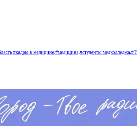
бласть
#кадры в медицине,
#медицина,
#студенты медколледжа,
#Т