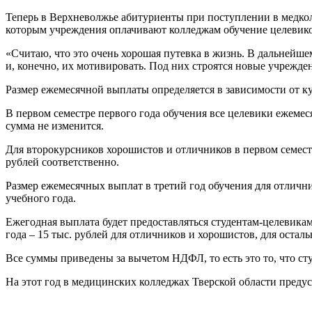
Теперь в Верхневолжье абитуриенты при поступлении в медкол
которым учреждения оплачивают колледжам обучение целевиков,
«Считаю, что это очень хорошая путевка в жизнь. В дальнейше
и, конечно, их мотивировать. Под них строятся новые учрежде
Размер ежемесячной выплаты определяется в зависимости от кур
В первом семестре первого года обучения все целевики ежемеся
сумма не изменится.
Для второкурсников хорошистов и отличников в первом семестр
рублей соответственно.
Размер ежемесячных выплат в третий год обучения для отличник
учебного года.
Ежегодная выплата будет предоставляться студентам-целевикам п
года – 15 тыс. рублей для отличников и хорошистов, для осталь
Все суммы приведены за вычетом НДФЛ, то есть это то, что сту
На этот год в медицинских колледжах Тверской области преду