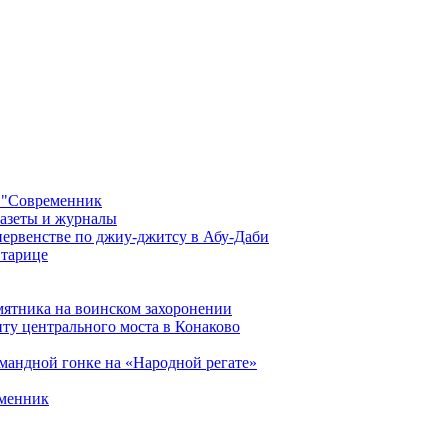
 "Современник
газеты и журналы
первенстве по джиу-джитсу в Абу-Даби
Старице
мятника на воинском захоронении
ту центрального моста в Конаково
мандной гонке на «Народной регате»
еменник