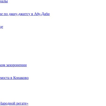
рналы
ве по джиу-джитсу в Абу-Даби
це
ком захоронении
моста в Конаково
Народной регате»