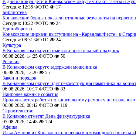
В дни каникул дети в Конаковском округе читают газеты и жу
Сегодня: 12:35
ФОТО
17
Библиотека
Конаковские борцы показали отличные результаты на первенст
Сегодня: 10:22
ФОТО
24
Единоборства
Конаковские циркачи выступили на «КарандашФесте» в Стари
Сегодня: 08:31
ФОТО
24
Культура
В Конаковском округе отметили престольный праздник
06.08.2026, 14:25
ФОТО
50
Религия
В Конаковском округе задержали мошенника
06.08.2026, 12:20
55
Закон и порядок
В Конаковском округе идет реконструкция памятника на воинс
06.08.2026, 10:17
ФОТО
83
Наиболее важные события
Продолжаются работы по капитальному ремонту центрального 
06.08.2026, 08:42
ФОТО
119
Строительство
В Конаково отметят День физкультурника
05.08.2026, 14:48
124
Афиша
Илья Аманов из Конаково стал первым в командной гонке на «