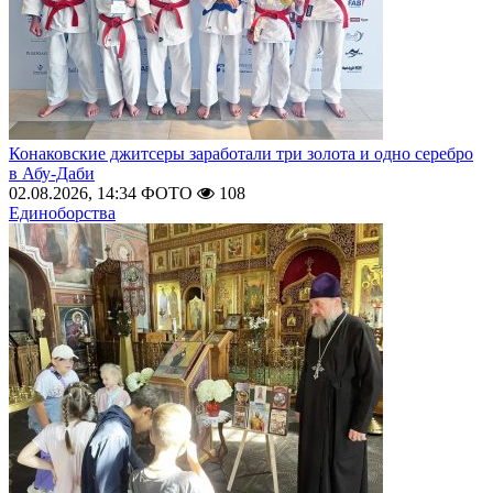
Конаковские джитсеры заработали три золота и одно серебро
в Абу-Даби
02.08.2026, 14:34
ФОТО
108
Единоборства