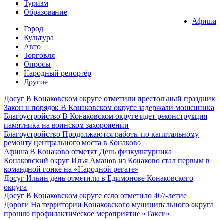
Туризм
Образование
Афиша
Город
Культура
Авто
Торговля
Опросы
Народный репортёр
Другое
Досуг
В Конаковском округе отметили престольный праздник
Закон и порядок
В Конаковском округе задержали мошенника
Благоустройство
В Конаковском округе идет реконструкция
памятника на воинском захоронении
Благоустройство
Продолжаются работы по капитальному
ремонту центрального моста в Конаково
Афиша
В Конаково отметят День физкультурника
Конаковский округ
Илья Аманов из Конаково стал первым в
командной гонке на «Народной регате»
Досуг
Ильин день отметили в Едимонове Конаковского
округа
Досуг
В Конаковском округе село отметило 467-летие
Дороги
На территории Конаковского муниципального округа
прошло профилактическое мероприятие «Такси»