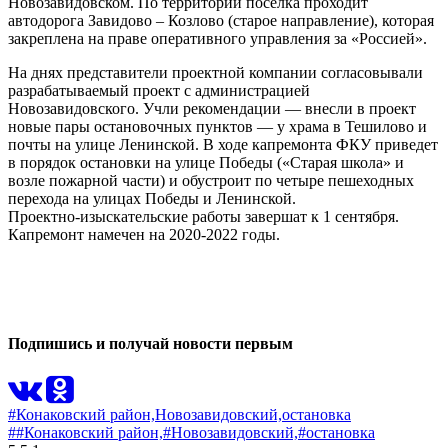
Новозавидовском. По территории поселка проходит
автодорога Завидово – Козлово (старое направление), которая
закреплена на праве оперативного управления за «Россией».
На днях представители проектной компании согласовывали
разрабатываемый проект с администрацией
Новозавидовского. Учли рекомендации — внесли в проект
новые пары остановочных пунктов — у храма в Тешилово и
почты на улице Ленинской. В ходе капремонта ФКУ приведет
в порядок остановки на улице Победы («Старая школа» и
возле пожарной части) и обустроит по четыре пешеходных
перехода на улицах Победы и Ленинской.
Проектно-изыскательские работы завершат к 1 сентября.
Капремонт намечен на 2020-2022 годы.
0
0
Подпишись и получай новости первым
#Конаковский район,
Новозавидовский,
остановка
##Конаковский район,
#Новозавидовский,
#остановка