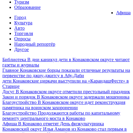
Туризм
Образование
Афиша
Город
Культура
Авто
Торговля
Опросы
Народный репортёр
Другое
Библиотека
В дни каникул дети в Конаковском округе читают
газеты и журналы
Главное
Конаковские борцы показали отличные результаты на
первенстве по джиу-джитсу в Абу-Даби
дети
Конаковские циркачи выступили на «КарандашФесте» в
Старице
Досуг
В Конаковском округе отметили престольный праздник
Закон и порядок
В Конаковском округе задержали мошенника
Благоустройство
В Конаковском округе идет реконструкция
памятника на воинском захоронении
Благоустройство
Продолжаются работы по капитальному
ремонту центрального моста в Конаково
Афиша
В Конаково отметят День физкультурника
Конаковский округ
Илья Аманов из Конаково стал первым в