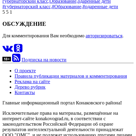
губернаторский класс,
Образование,
одаренные дети
#губернаторский класс,
#Образование,
#одаренные дети
5
5
1
ОБСУЖДЕНИЕ
Для комментирования Вам необходимо
авторизироваться
.
Подписка на новости
О проекте
Правила публикации материалов и комментирования
Реклама на сайте
Дерево рубрик
Контакты
Главные информационный портал Конаковского района
!
Исключительные права на материалы, размещённые на
интернет-сайте konakovograd.ru, в соответствии с
законодательством Российской Федерации об охране
результатов интеллектуальной деятельности принадлежат
ООО "ОМС", и не подлежат использованию другими лицами