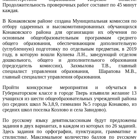
Продолжительность проверочных работ составит по 45 минут
каждая.
В Конаковском районе создана Муниципальная комиссия по
отбору одаренных и высокомотивированных обучающихся
Конаковского района для организации их обучения по
основным общеобразовательным программам среднего
общего образования, обеспечивающим дополнительную
(углубленную) подготовку по отдельным предметам, в 2019
году, в которую вошли Кулиева Л.Н., заведующий отделом
дошкольного, общего и дополнительного образования
(председатель комиссии), Захмылова Т.В., главный
специалист управления образования, Шарапова М.В.,
главный специалист управления образования.
Пройти конкурсные мероприятия и обучаться
в
Губернаторском классе в городе Тверь изъявили желание 13
учащихся из шести общеобразовательных учреждений района
(из средних школ №3,8,9, гимназии №5 города Конаково, из
средних школ поселка Козлово и села Завидово).
По русскому языку девятиклассникам будут предложены
задания в двух вариантах, в каждом из которых по 26 заданий.
Здесь задания по орфографии, пунктуации, грамматике и
стилистике. Максимальное количество баллов по русскому