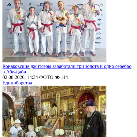
Конаковские джитсеры заработали три золота и одно серебро
в Абу-Даби
02.08.2026, 14:34
ФОТО
114
Единоборства