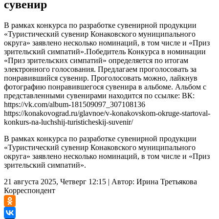
сувенир
В рамках конкурса по разработке сувенирной продукции
«Туристический сувенир Конаковского муниципального
округа» заявлено несколько номинаций, в том числе и «Приз
зрительский симпатий».Победитель Конкурса в номинации
«Приз зрительских симпатий» определяется по итогам
электронного голосования. Предлагаем проголосовать за
понравившийся сувенир. Проголосовать можно, лайкнув
фотографию понравившегося сувенира в альбоме. Альбом с
представленными сувенирами находится по ссылке: ВК:
https://vk.com/album-181509097_307108136
https://konakovograd.ru/glavnoe/v-konakovskom-okruge-startoval-
konkurs-na-luchshij-turisticheskij-suvenir/
В рамках конкурса по разработке сувенирной продукции
«Туристический сувенир Конаковского муниципального
округа» заявлено несколько номинаций, в том числе и «Приз
зрительский симпатий».
21 августа 2025, Четверг 12:15
|
Автор:
Ирина Третьякова
Корреспондент