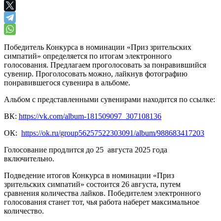
Победитель Конкурса в номинации «Приз зрительских
симпатий» определяется по итогам электронного
голосования. Предлагаем проголосовать за понравившийся
сувенир. Проголосовать можно, лайкнув фотографию
понравившегося сувенира в альбоме.
Альбом с представленными сувенирами находится по ссылке:
ВК:
https://vk.com/album-181509097_307108136
ОК:
https://ok.ru/group56257522303091/album/988683417203
Голосование продлится до 25 августа 2025 года
включительно.
Подведение итогов Конкурса в номинации «Приз
зрительских симпатий» состоится 26 августа, путем
сравнения количества лайков. Победителем электронного
голосования станет тот, чья работа наберет максимальное
количество.