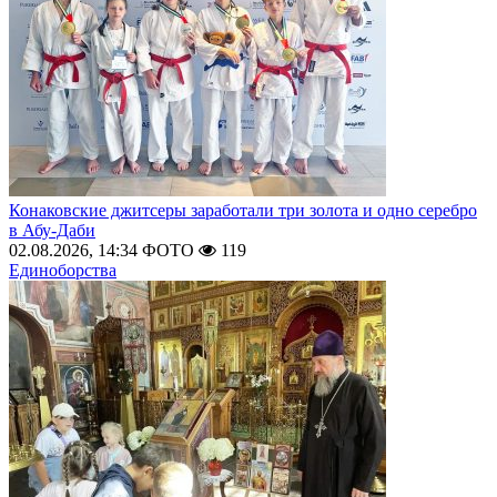
Конаковские джитсеры заработали три золота и одно серебро
в Абу-Даби
02.08.2026, 14:34
ФОТО
119
Единоборства