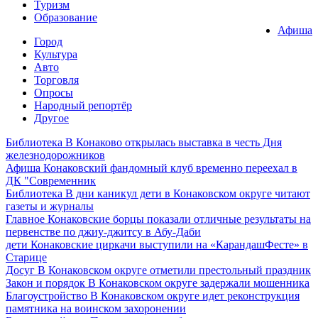
Туризм
Образование
Афиша
Город
Культура
Авто
Торговля
Опросы
Народный репортёр
Другое
Библиотека
В Конаково открылась выставка в честь Дня
железнодорожников
Афиша
Конаковский фандомный клуб временно переехал в
ДК "Современник
Библиотека
В дни каникул дети в Конаковском округе читают
газеты и журналы
Главное
Конаковские борцы показали отличные результаты на
первенстве по джиу-джитсу в Абу-Даби
дети
Конаковские циркачи выступили на «КарандашФесте» в
Старице
Досуг
В Конаковском округе отметили престольный праздник
Закон и порядок
В Конаковском округе задержали мошенника
Благоустройство
В Конаковском округе идет реконструкция
памятника на воинском захоронении