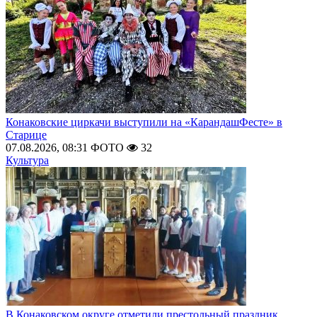
Конаковские циркачи выступили на «КарандашФесте» в
Старице
07.08.2026, 08:31
ФОТО
32
Культура
В Конаковском округе отметили престольный праздник