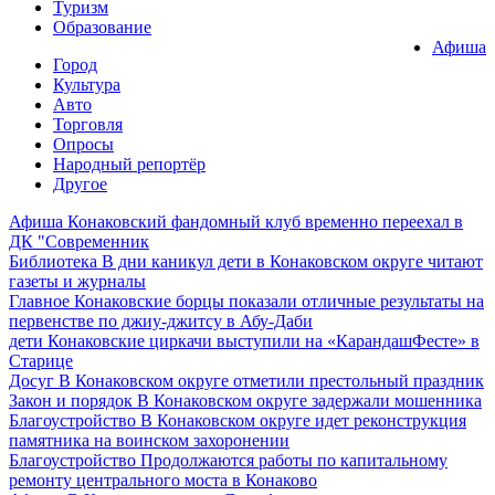
Туризм
Образование
Афиша
Город
Культура
Авто
Торговля
Опросы
Народный репортёр
Другое
Афиша
Конаковский фандомный клуб временно переехал в
ДК "Современник
Библиотека
В дни каникул дети в Конаковском округе читают
газеты и журналы
Главное
Конаковские борцы показали отличные результаты на
первенстве по джиу-джитсу в Абу-Даби
дети
Конаковские циркачи выступили на «КарандашФесте» в
Старице
Досуг
В Конаковском округе отметили престольный праздник
Закон и порядок
В Конаковском округе задержали мошенника
Благоустройство
В Конаковском округе идет реконструкция
памятника на воинском захоронении
Благоустройство
Продолжаются работы по капитальному
ремонту центрального моста в Конаково