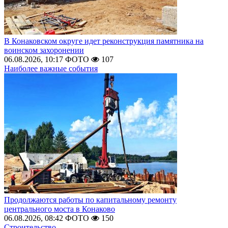
В Конаковском округе идет реконструкция памятника на
воинском захоронении
06.08.2026, 10:17
ФОТО
107
Наиболее важные события
Продолжаются работы по капитальному ремонту
центрального моста в Конаково
06.08.2026, 08:42
ФОТО
150
Строительство