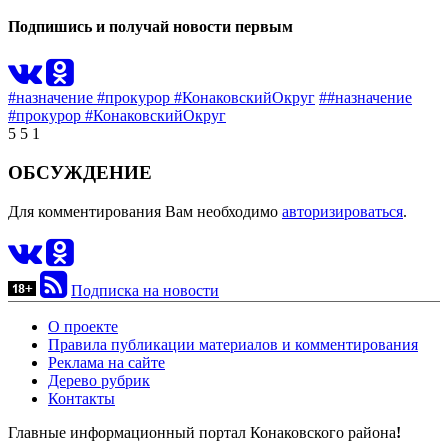
Подпишись и получай новости первым
#назначение #прокурор #КонаковскийОкруг
##назначение
#прокурор #КонаковскийОкруг
5
5
1
ОБСУЖДЕНИЕ
Для комментирования Вам необходимо
авторизироваться
.
Подписка на новости
О проекте
Правила публикации материалов и комментирования
Реклама на сайте
Дерево рубрик
Контакты
Главные информационный портал Конаковского района
!