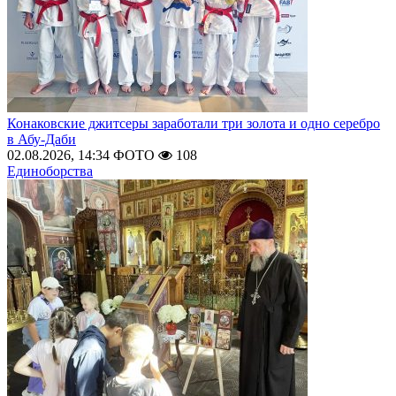
Конаковские джитсеры заработали три золота и одно серебро
в Абу-Даби
02.08.2026, 14:34
ФОТО
108
Единоборства