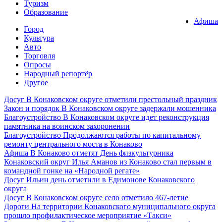
Туризм
Образование
Афиша
Город
Культура
Авто
Торговля
Опросы
Народный репортёр
Другое
Досуг
В Конаковском округе отметили престольный праздник
Закон и порядок
В Конаковском округе задержали мошенника
Благоустройство
В Конаковском округе идет реконструкция
памятника на воинском захоронении
Благоустройство
Продолжаются работы по капитальному
ремонту центрального моста в Конаково
Афиша
В Конаково отметят День физкультурника
Конаковский округ
Илья Аманов из Конаково стал первым в
командной гонке на «Народной регате»
Досуг
Ильин день отметили в Едимонове Конаковского
округа
Досуг
В Конаковском округе село отметило 467-летие
Дороги
На территории Конаковского муниципального округа
прошло профилактическое мероприятие «Такси»