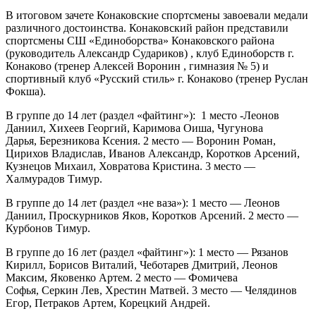
В итоговом зачете Конаковские спортсмены завоевали медали
различного достоинства. Конаковский район представили
спортсмены СШ «Единоборства» Конаковского района
(руководитель Александр Судариков) , клуб Единоборств г.
Конаково (тренер Алексей Воронин , гимназия № 5) и
спортивный клуб «Русский стиль» г. Конаково (тренер Руслан
Фокша).
В группе до 14 лет (раздел «файтинг»): 1 место -Леонов
Даниил, Хихеев Георгий, Каримова Оиша, Чугунова
Дарья, Березникова Ксения. 2 место — Воронин Роман,
Цирихов Владислав, Иванов Александр, Коротков Арсений,
Кузнецов Михаил, Ховратова Кристина. 3 место —
Халмурадов Тимур.
В группе до 14 лет (раздел «не ваза»): 1 место — Леонов
Даниил, Проскурников Яков, Коротков Арсений. 2 место —
Курбонов Тимур.
В группе до 16 лет (раздел «файтинг»): 1 место — Рязанов
Кирилл, Борисов Виталий, Чеботарев Дмитрий, Леонов
Максим, Яковенко Артем. 2 место — Фомичева
Софья, Серкин Лев, Хрестин Матвей. 3 место — Челядинов
Егор, Петраков Артем, Корецкий Андрей.