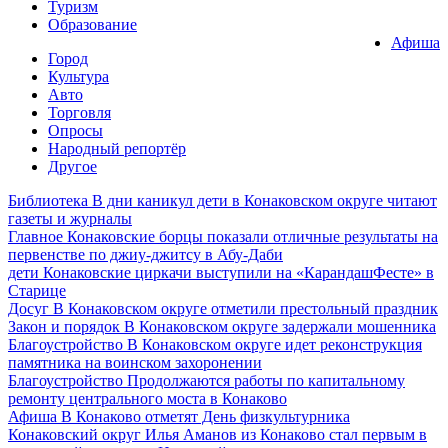
Туризм
Образование
Афиша
Город
Культура
Авто
Торговля
Опросы
Народный репортёр
Другое
Библиотека
В дни каникул дети в Конаковском округе читают
газеты и журналы
Главное
Конаковские борцы показали отличные результаты на
первенстве по джиу-джитсу в Абу-Даби
дети
Конаковские циркачи выступили на «КарандашФесте» в
Старице
Досуг
В Конаковском округе отметили престольный праздник
Закон и порядок
В Конаковском округе задержали мошенника
Благоустройство
В Конаковском округе идет реконструкция
памятника на воинском захоронении
Благоустройство
Продолжаются работы по капитальному
ремонту центрального моста в Конаково
Афиша
В Конаково отметят День физкультурника
Конаковский округ
Илья Аманов из Конаково стал первым в