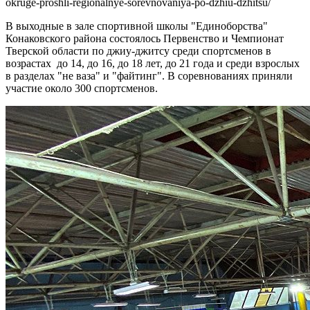
okruge-proshli-regionalnye-sorevnovaniya-po-dzhiu-dzhitsu/
В выходные в зале спортивной школы "Единоборства"
Конаковского района состоялось Первенство и Чемпионат
Тверской области по джиу-джитсу среди спортсменов в
возрастах до 14, до 16, до 18 лет, до 21 года и среди взрослых
в разделах "не ваза" и "файтинг". В соревнованиях приняли
участие около 300 спортсменов.