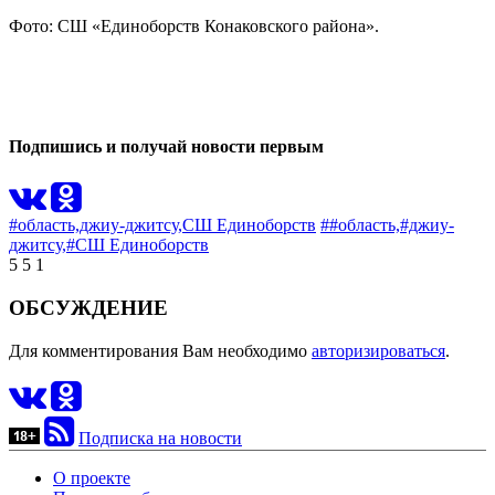
Фото: СШ «Единоборств Конаковского района».
0
0
Подпишись и получай новости первым
#область,
джиу-джитсу,
СШ Единоборств
##область,
#джиу-
джитсу,
#СШ Единоборств
5
5
1
ОБСУЖДЕНИЕ
Для комментирования Вам необходимо
авторизироваться
.
Подписка на новости
О проекте