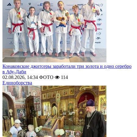
Конаковские джитсеры заработали три золота и одно серебро
в Абу-Даби
02.08.2026, 14:34
ФОТО
114
Единоборства