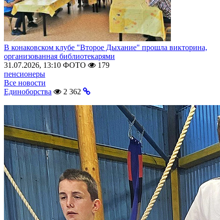
В конаковском клубе "Второе Дыхание" прошла викторина,
организованная библиотекарями
31.07.2026, 13:10
ФОТО
179
пенсионеры
Все новости
Единоборства
2 362