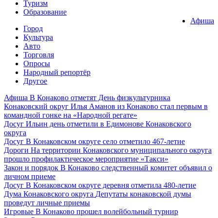
Туризм
Образование
Афиша
Город
Культура
Авто
Торговля
Опросы
Народный репортёр
Другое
Афиша
В Конаково отметят День физкультурника
Конаковский округ
Илья Аманов из Конаково стал первым в
командной гонке на «Народной регате»
Досуг
Ильин день отметили в Едимонове Конаковского
округа
Досуг
В Конаковском округе село отметило 467-летие
Дороги
На территории Конаковского муниципального округа
прошло профилактическое мероприятие «Такси»
Закон и порядок
В Конаково следственный комитет объявил о
личном приеме
Досуг
В Конаковском округе деревня отметила 480-летие
Дума Конаковского округа
Депутаты конаковской думы
проведут личные приемы
Игровые
В Конаково прошел волейбольный турнир