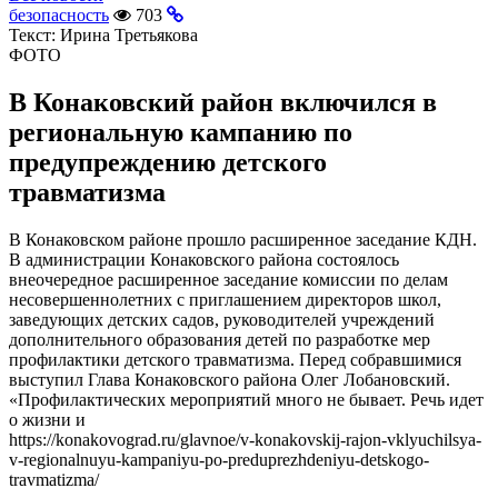
безопасность
703
Текст:
Ирина Третьякова
ФОТО
В Конаковский район включился в
региональную кампанию по
предупреждению детского
травматизма
В Конаковском районе прошло расширенное заседание КДН.
В администрации Конаковского района состоялось
внеочередное расширенное заседание комиссии по делам
несовершеннолетних с приглашением директоров школ,
заведующих детских садов, руководителей учреждений
дополнительного образования детей по разработке мер
профилактики детского травматизма. Перед собравшимися
выступил Глава Конаковского района Олег Лобановский.
«Профилактических мероприятий много не бывает. Речь идет
о жизни и
https://konakovograd.ru/glavnoe/v-konakovskij-rajon-vklyuchilsya-
v-regionalnuyu-kampaniyu-po-preduprezhdeniyu-detskogo-
travmatizma/