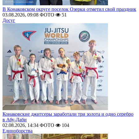
В Конаковском округе поселок Озерки отметил свой праздник
03.08.2026, 09:08
ФОТО
51
Досуг
Конаковские джитсеры заработали три золота и одно серебро
в Абу-Даби
02.08.2026, 14:34
ФОТО
104
Единоборства