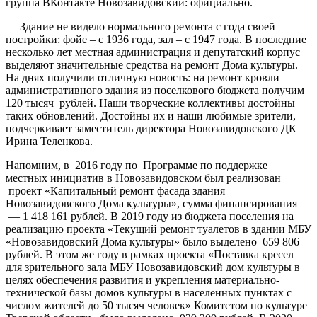
группа ВКонтакте Новозавидовский: официально.
— Здание не видело нормального ремонта с года своей
постройки: фойе – с 1936 года, зал – с 1947 года. В последние
несколько лет местная администрация и депутатский корпус
выделяют значительные средства на ремонт Дома культуры.
На днях получили отличную новость: на ремонт кровли
административного здания из поселкового бюджета получим
120 тысяч рублей. Наши творческие коллективы достойны
таких обновлений. Достойны их и наши любимые зрители, —
подчеркивает заместитель директора Новозавидовского ДК
Ирина Теленкова.
Напомним, в 2016 году по Программе по поддержке
местных инициатив в Новозавидовском был реализован
проект «Капитальный ремонт фасада здания
Новозавидовского Дома культуры», сумма финансирования
— 1 418 161 рублей. В 2019 году из бюджета поселения на
реализацию проекта «Текущий ремонт туалетов в здании МБУ
«Новозавидовский Дома культуры» было выделено 659 806
рублей. В этом же году в рамках проекта «Поставка кресел
для зрительного зала МБУ Новозавидовский дом культуры в
целях обеспечения развития и укрепления материально-
технической базы домов культуры в населенных пунктах с
числом жителей до 50 тысяч человек» Комитетом по культуре