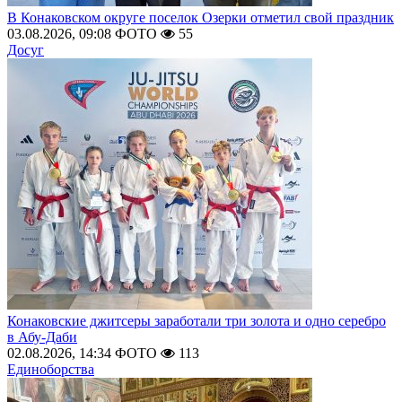
В Конаковском округе поселок Озерки отметил свой праздник
03.08.2026, 09:08
ФОТО
55
Досуг
Конаковские джитсеры заработали три золота и одно серебро
в Абу-Даби
02.08.2026, 14:34
ФОТО
113
Единоборства