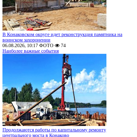
В Конаковском округе идет реконструкция памятника на
воинском захоронении
06.08.2026, 10:17
ФОТО
74
Наиболее важные события
Продолжаются работы по капитальному ремонту
центрального моста в Конаково