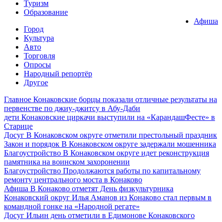
Туризм
Образование
Афиша
Город
Культура
Авто
Торговля
Опросы
Народный репортёр
Другое
Главное
Конаковские борцы показали отличные результаты на
первенстве по джиу-джитсу в Абу-Даби
дети
Конаковские циркачи выступили на «КарандашФесте» в
Старице
Досуг
В Конаковском округе отметили престольный праздник
Закон и порядок
В Конаковском округе задержали мошенника
Благоустройство
В Конаковском округе идет реконструкция
памятника на воинском захоронении
Благоустройство
Продолжаются работы по капитальному
ремонту центрального моста в Конаково
Афиша
В Конаково отметят День физкультурника
Конаковский округ
Илья Аманов из Конаково стал первым в
командной гонке на «Народной регате»
Досуг
Ильин день отметили в Едимонове Конаковского