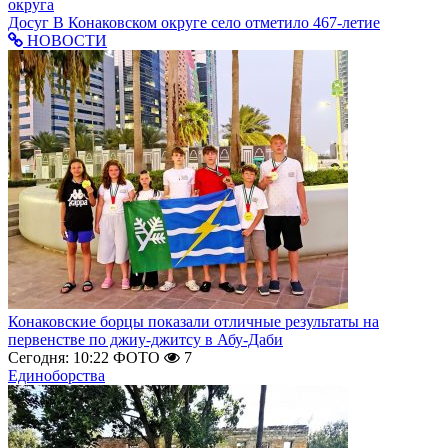
округа
Досуг
В Конаковском округе село отметило 467-летие
НОВОСТИ
Конаковские борцы показали отличные результаты на
первенстве по джиу-джитсу в Абу-Даби
Сегодня: 10:22
ФОТО
7
Единоборства