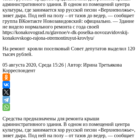
административного здания. В одном из помещений центра
культуры, где занимается хор русской песни «Верхневолжье»,
зияет дыра. Под ней на полу – от тазов до ведер, — сообщает
группа ВКонтакте Новозавидовский: официально. — Здание
не видело нормального ремонта с года своей
https://konakovograd.ru/glavnoe/v-dk-poselka-novozavidovskij-
konakovskogo-rajona-otremontiruyut-krovlyu/
На ремонт кровли поселковый Совет депутатов выделил 120
тысяч рублей.
05 августа 2020, Среда 15:26
|
Автор:
Ирина Третьякова
Корреспондент
Средства предназначены для ремонта крыши
административного здания. В одном из помещений центра
культуры, где занимается хор русской песни «Верхневолжье»,
зияет дыра. Под ней на полу – от тазов до ведер, — сообщает