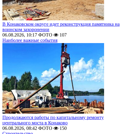
В Конаковском округе идет реконструкция памятника на
воинском захоронении
06.08.2026, 10:17
ФОТО
107
Наиболее важные события
Продолжаются работы по капитальному ремонту
центрального моста в Конаково
06.08.2026, 08:42
ФОТО
150
Строительство