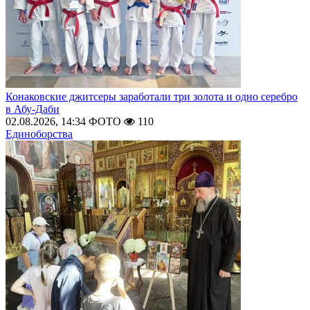
Конаковские джитсеры заработали три золота и одно серебро
в Абу-Даби
02.08.2026, 14:34
ФОТО
110
Единоборства