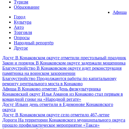
Туризм
Образование
Афиша
Город
Культура
Авто
Торговля
Опросы
Народный репортёр
Другое
Досуг
В Конаковском округе отметили престольный праздник
Закон и порядок
В Конаковском округе задержали мошенника
Благоустройство
В Конаковском округе идет реконструкция
памятника на воинском захоронении
Благоустройство
Продолжаются работы по капитальному
ремонту центрального моста в Конаково
Афиша
В Конаково отметят День физкультурника
Конаковский округ
Илья Аманов из Конаково стал первым в
командной гонке на «Народной регате»
Досуг
Ильин день отметили в Едимонове Конаковского
округа
Досуг
В Конаковском округе село отметило 467-летие
Дороги
На территории Конаковского муниципального округа
прошло профилактическое мероприятие «Такси»